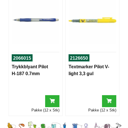
I
G
R
A
F
I
S
K
2066015
2126650
Trykkblyant Pilot
Textmarker Pilot V-
H-187 0.7mm
light 3,3 gul
Pakke (12 x Stk)
Pakke (12 x Stk)