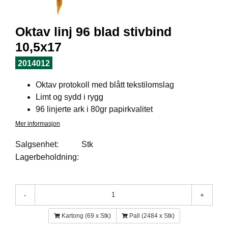
E
N
H
Oktav linj 96 blad stivbind
O
10,5x17
L
D
2014012
/
T
Oktav protokoll med blått tekstilomslag
Ø
R
Limt og sydd i rygg
K
96 linjerte ark i 80gr papirkvalitet
Mer informasjon
K
Salgsenhet:
Stk
A
Lagerbeholdning:
N
T
I
N
-
+
E
/
Kartong (69 x Stk)
Pall (2484 x Stk)
K