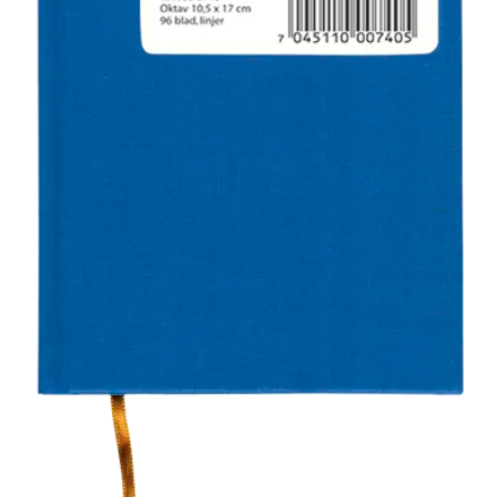
I
L
J
Ø
S
O
R
T
I
M
E
N
T
H
E
L
S
E
R