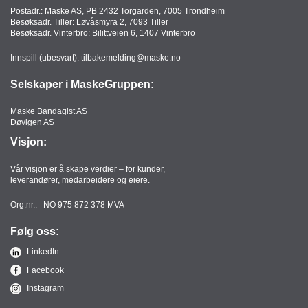
Postadr.: Maske AS, PB 2432 Torgarden, 7005 Trondheim
Besøksadr. Tiller: Løvåsmyra 2, 7093 Tiller
Besøksadr. Vinterbro: Bilittveien 6, 1407 Vinterbro
Innspill (ubesvart):
tilbakemelding@maske.no
Selskaper i MaskeGruppen:
Maske Bandagist AS
Døvigen AS
Visjon:
Vår visjon er å skape verdier – for kunder,
leverandører, medarbeidere og eiere.
Org.nr.: NO 975 872 378 MVA
Følg oss:
LinkedIn
Facebook
Instagram