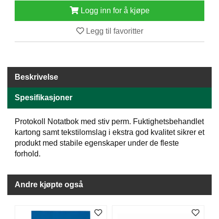
J
Ø
Logg inn for å kjøpe
K
K
Legg til favoritter
E
N
Beskrivelse
E
M
Spesifikasjoner
B
A
L
Protokoll Notatbok med stiv perm. Fuktighetsbehandlet
L
kartong samt tekstilomslag i ekstra god kvalitet sikrer et
A
produkt med stabile egenskaper under de fleste
S
forhold.
J
E
Andre kjøpte også
K
O
N