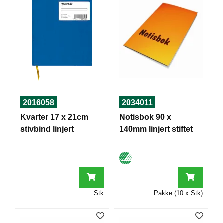
T
O
R
/
S
K
O
L
E
2016058
2034011
D
Kvarter 17 x 21cm
Notisbok 90 x
A
stivbind linjert
140mm linjert stiftet
T
A
/
E
R
G
O
Stk
Pakke (10 x Stk)
N
O
M