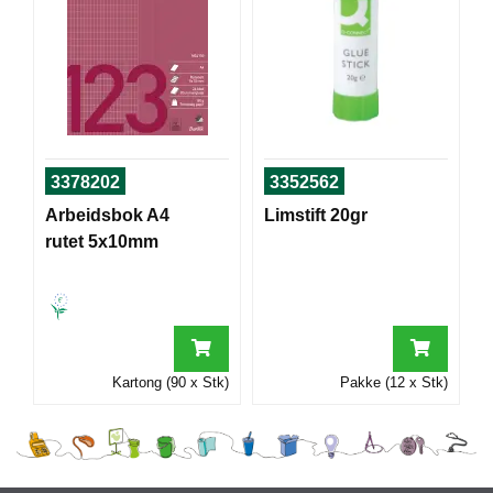
I
G
R
A
F
I
3378202
3352562
S
Arbeidsbok A4
Limstift 20gr
K
rutet 5x10mm
Kartong (90 x Stk)
Pakke (12 x Stk)