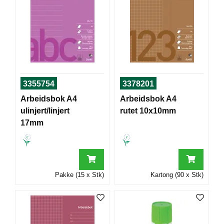
T
O
R
/
S
K
O
L
E
3355754
3378201
Arbeidsbok A4
Arbeidsbok A4
ulinjert/linjert
rutet 10x10mm
D
17mm
A
T
A
/
E
R
Pakke (15 x Stk)
Kartong (90 x Stk)
G
O
N
O
M