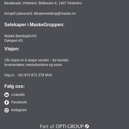
Besøksadr. Vinterbro: Bilittveien 6, 1407 Vinterbro
Innspill (ubesvart):
tilbakemelding@maske.no
Selskaper i MaskeGruppen:
Maske Bandagist AS
Døvigen AS
Visjon:
Vår visjon er å skape verdier – for kunder,
leverandører, medarbeidere og eiere.
Org.nr.: NO 975 872 378 MVA
Følg oss:
LinkedIn
Facebook
Instagram