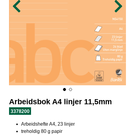
I
L
J
Ø
S
O
R
T
I
M
E
N
T
H
E
Arbeidsbok A4 linjer 11,5mm
L
S
3378200
E
Arbeidshefte A4, 23 linjer
treholdig 80 g papir
R