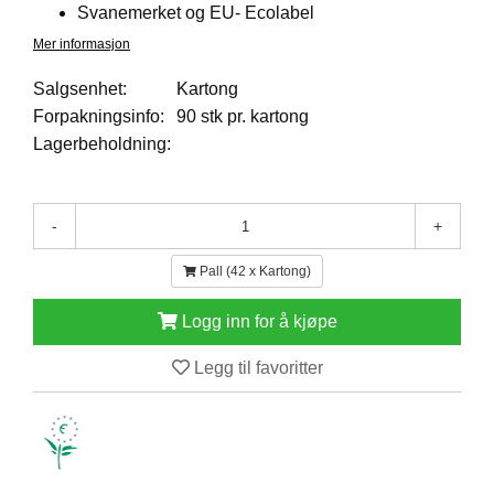
Svanemerket og EU- Ecolabel
E
N
Mer informasjon
H
O
Salgsenhet:
Kartong
L
Forpakningsinfo:
90 stk pr. kartong
D
Lagerbeholdning:
/
T
Ø
R
-
+
K
Pall (42 x Kartong)
K
Logg inn for å kjøpe
A
N
Legg til favoritter
T
I
N
E
/
K