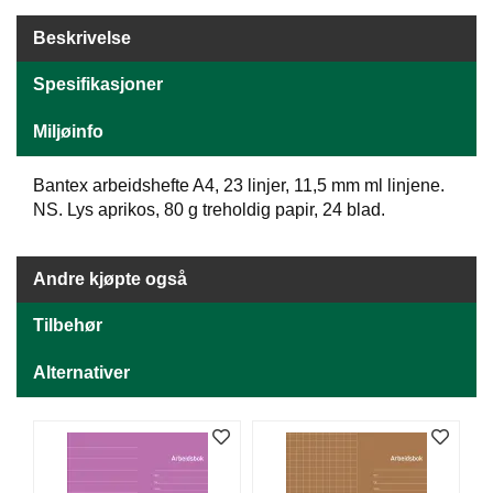
J
Ø
Beskrivelse
K
K
E
Spesifikasjoner
N
Miljøinfo
E
Bantex arbeidshefte A4, 23 linjer, 11,5 mm ml linjene.
M
NS. Lys aprikos, 80 g treholdig papir, 24 blad.
B
A
L
Andre kjøpte også
L
A
Tilbehør
S
J
E
Alternativer
K
O
N