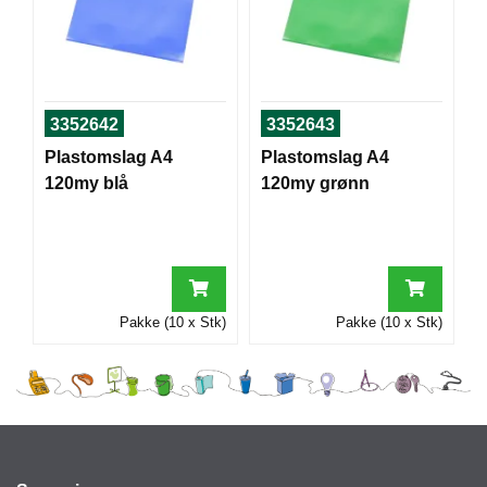
I
G
R
3352642
3352643
A
F
Plastomslag A4
Plastomslag A4
I
120my blå
120my grønn
S
K
Pakke (10 x Stk)
Pakke (10 x Stk)