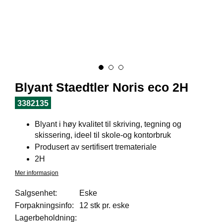
I
L
J
Ø
S
O
R
T
I
Blyant Staedtler Noris eco 2H
M
E
3382135
N
T
Blyant i høy kvalitet til skriving, tegning og
skissering, ideel til skole-og kontorbruk
Produsert av sertifisert tremateriale
H
2H
E
L
Mer informasjon
S
E
Salgsenhet:
Eske
Forpakningsinfo:
12 stk pr. eske
Lagerbeholdning:
R