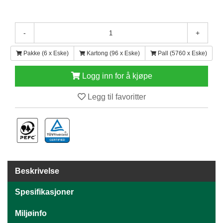
E
N
H
-
+
O
L
Pakke (6 x Eske)
Kartong (96 x Eske)
Pall (5760 x Eske)
D
/
T
Logg inn for å kjøpe
Ø
R
Legg til favoritter
K
K
A
N
T
Beskrivelse
I
N
Spesifikasjoner
E
/
Miljøinfo
K