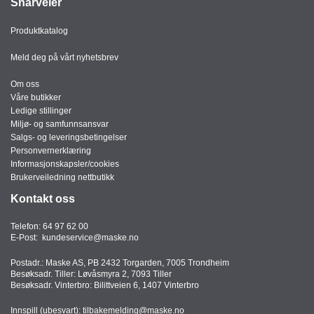
Snarveier
Produktkatalog
Meld deg på vårt nyhetsbrev
Om oss
Våre butikker
Ledige stillinger
Miljø- og samfunnsansvar
Salgs- og leveringsbetingelser
Personvernerklæring
Informasjonskapsler/cookies
Brukerveiledning nettbutikk
Kontakt oss
Telefon:
64 97 62 00
E-Post:
kundeservice@maske.no
Postadr.: Maske AS, PB 2432 Torgarden, 7005 Trondheim
Besøksadr. Tiller: Løvåsmyra 2, 7093 Tiller
Besøksadr. Vinterbro: Bilittveien 6, 1407 Vinterbro
Innspill (ubesvart):
tilbakemelding@maske.no