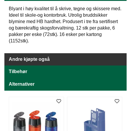
J
Ø
Blyant i høy kvalitet til å skrive, tegne og skissere med.
K
Ideel til skole-og kontorbruk. Utrolig bruddsikker
K
blymine med HB hardhet. Produsert i tre fra sertifisert
E
N
og bærekraftig skogsforvaltning. 12 stk per pakke, 6
pakker per eske (72stk). 16 esker per kartong
(1152stk).
E
M
B
Andre kjøpte også
A
L
Tilbehør
L
A
Alternativer
S
J
E
K
O
N