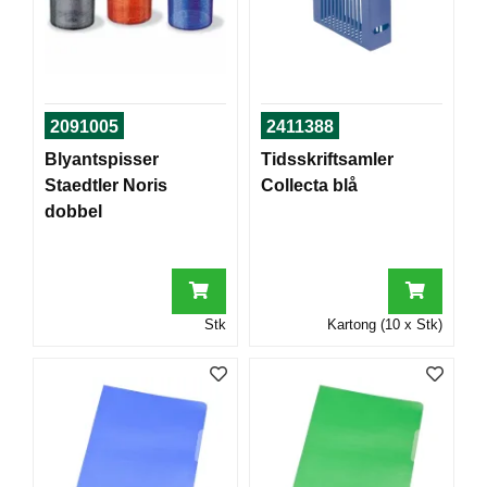
T
O
R
/
S
K
2091005
2411388
O
L
Blyantspisser
Tidsskriftsamler
E
Staedtler Noris
Collecta blå
dobbel
D
A
T
A
Stk
Kartong (10 x Stk)
/
E
R
G
O
N
O
M