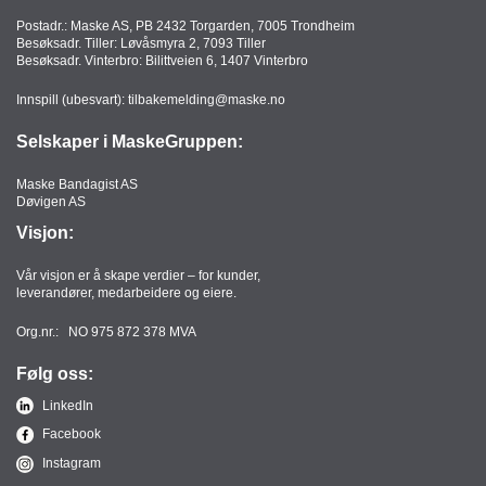
Postadr.: Maske AS, PB 2432 Torgarden, 7005 Trondheim
Besøksadr. Tiller: Løvåsmyra 2, 7093 Tiller
Besøksadr. Vinterbro: Bilittveien 6, 1407 Vinterbro
Innspill (ubesvart):
tilbakemelding@maske.no
Selskaper i MaskeGruppen:
Maske Bandagist AS
Døvigen AS
Visjon:
Vår visjon er å skape verdier – for kunder,
leverandører, medarbeidere og eiere.
Org.nr.: NO 975 872 378 MVA
Følg oss:
LinkedIn
Facebook
Instagram