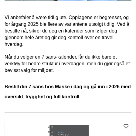
J
Ø
K
K
Vi anbefaler å være tidlig ute. Opplagene er begrenset, og
E
for årgang 2025 ble flere av variantene utsolgt tidlig. Ved å
N
bestille nå, sikrer du deg en kalender som følger deg
gjennom hele året og gir deg kontroll over en travel
hverdag.
E
M
Når du velger en 7.sans-kalender, får du ikke bare et
B
verktøy for bedre struktur i hverdagen, men du gjør også et
A
bevisst valg for miljøet.
L
L
A
Bestill din 7.sans hos Maske i dag og gå inn i 2026 med
S
J
oversikt, trygghet og full kontroll.
E
K
O
N