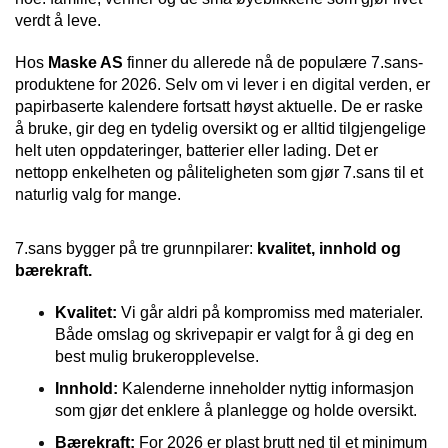
I
verdt å leve.
L
J
Hos
Maske AS
finner du allerede nå de populære 7.sans-
Ø
S
produktene for 2026. Selv om vi lever i en digital verden, er
O
papirbaserte kalendere fortsatt høyst aktuelle. De er raske
R
å bruke, gir deg en tydelig oversikt og er alltid tilgjengelige
T
helt uten oppdateringer, batterier eller lading. Det er
I
nettopp enkelheten og påliteligheten som gjør 7.sans til et
M
naturlig valg for mange.
E
N
T
7.sans bygger på tre grunnpilarer:
kvalitet, innhold og
bærekraft.
H
Kvalitet:
Vi går aldri på kompromiss med materialer.
E
Både omslag og skrivepapir er valgt for å gi deg en
L
best mulig brukeropplevelse.
S
E
Innhold:
Kalenderne inneholder nyttig informasjon
som gjør det enklere å planlegge og holde oversikt.
Bærekraft:
For 2026 er plast brutt ned til et minimum
R