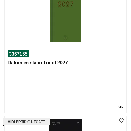
I
G
R
A
F
I
S
3367155
K
Datum im.skinn Trend 2027
Stk
MIDLERTIDIG UTGÅTT