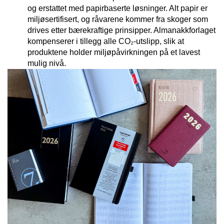
og erstattet med papirbaserte løsninger. Alt papir er
E
N
miljøsertifisert, og råvarene kommer fra skoger som
H
drives etter bærekraftige prinsipper. Almanakkforlaget
O
kompenserer i tillegg alle CO₂-utslipp, slik at
L
produktene holder miljøpåvirkningen på et lavest
D
mulig nivå.
/
T
Ø
R
K
K
A
N
T
I
N
E
/
K