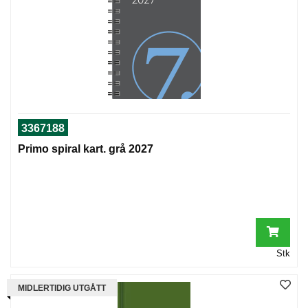
T
O
R
/
S
K
O
L
E
3367188
Primo spiral kart. grå 2027
D
A
T
A
/
E
R
G
Stk
O
N
MIDLERTIDIG UTGÅTT
O
M