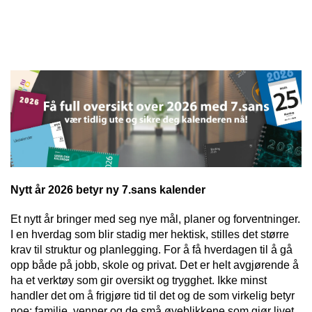
l
l
g
e
e
g
T
n
n
l
I
a
a
e
L
v
v
n
B
i
i
a
A
g
g
v
K
a
a
E
i
t
t
T
g
I
i
i
a
L
o
o
t
F
n
n
i
O
Nytt år 2026 betyr ny 7.sans kalender
o
R
n
S
Et nytt år bringer med seg nye mål, planer og forventninger.
I
I en hverdag som blir stadig mer hektisk, stilles det større
D
krav til struktur og planlegging. For å få hverdagen til å gå
E
opp både på jobb, skole og privat. Det er helt avgjørende å
N
ha et verktøy som gir oversikt og trygghet. Ikke minst
handler det om å frigjøre tid til det og de som virkelig betyr
M
noe: familie, venner og de små øyeblikkene som gjør livet