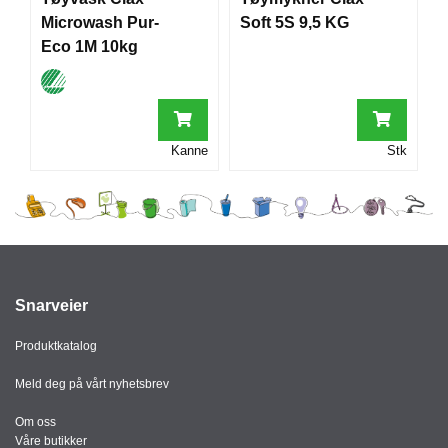
I
Microwash Pur-
Soft 5S 9,5 KG
Eco 1M 10kg
G
R
A
F
Kanne
Stk
I
S
K
Snarveier
Produktkatalog
Meld deg på vårt nyhetsbrev
Om oss
Våre butikker