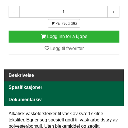
E
N
-
+
H
O
Pall (36 x Stk)
L
D
Logg inn for å kjøpe
/
T
Legg til favoritter
Ø
R
K
Beskrivelse
K
A
Spesifikasjoner
N
T
Dokumentarkiv
I
N
E
Alkalisk vaskeforsterker til vask av svært skitne
/
tekstiler. Egner seg spesielt godt til vask arbeidstøy av
K
polyester/bomull. Uten blekemiddel og zeolitt