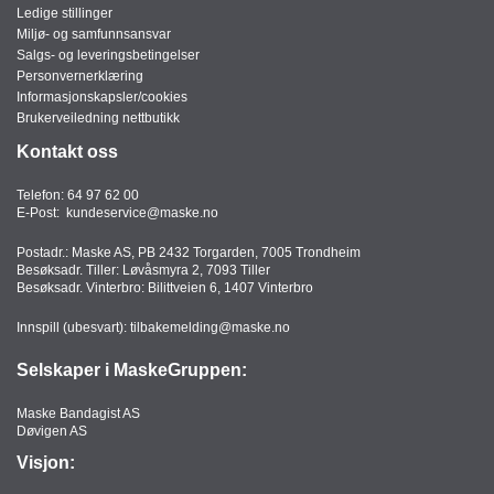
Ledige stillinger
Miljø- og samfunnsansvar
Salgs- og leveringsbetingelser
Personvernerklæring
Informasjonskapsler/cookies
Brukerveiledning nettbutikk
Kontakt oss
Telefon:
64 97 62 00
E-Post:
kundeservice@maske.no
Postadr.: Maske AS, PB 2432 Torgarden, 7005 Trondheim
Besøksadr. Tiller: Løvåsmyra 2, 7093 Tiller
Besøksadr. Vinterbro: Bilittveien 6, 1407 Vinterbro
Innspill (ubesvart):
tilbakemelding@maske.no
Selskaper i MaskeGruppen:
Maske Bandagist AS
Døvigen AS
Visjon: