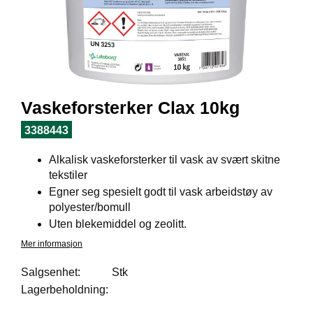
I
L
J
Ø
S
O
R
T
Vaskeforsterker Clax 10kg
I
M
3388443
E
N
Alkalisk vaskeforsterker til vask av svært skitne
T
tekstiler
Egner seg spesielt godt til vask arbeidstøy av
polyester/bomull
H
Uten blekemiddel og zeolitt.
E
L
Mer informasjon
S
E
Salgsenhet:
Stk
Lagerbeholdning:
R