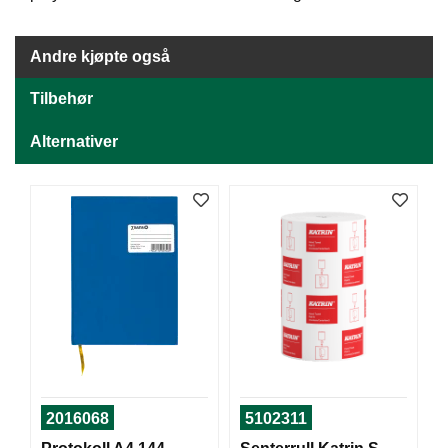
J
Ø
K
Andre kjøpte også
K
E
N
Tilbehør
Alternativer
E
M
B
A
L
L
A
S
J
E
K
2016068
5102311
O
N