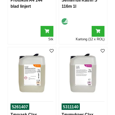
Protokoll A4 144
Senterrull Katrin S
T
blad linjert
116m 1l
O
R
/
S
K
O
L
Stk
Kartong (12 x ROL)
E
D
A
T
A
/
E
R
G
O
N
5261407
5311140
O
M
Tøyvask Clax
Tøymykner Clax