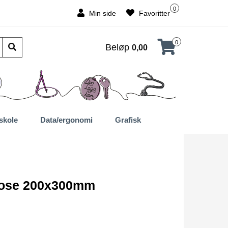
0
Min side
Favoritter
0
Beløp
0,00
skole
Data/ergonomi
Grafisk
ose 200x300mm