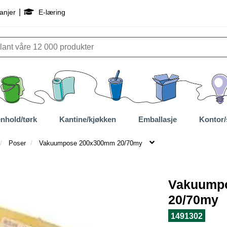
|
anjer
E-læring
nhold/tørk
Kantine/kjøkken
Emballasje
Kontor/
Poser
Vakuumpose 200x300mm 20/70my
Vakuump
20/70my
1491302