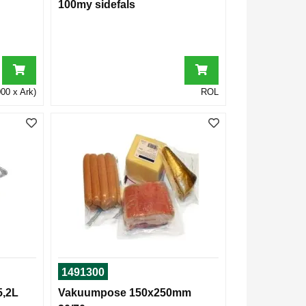
100my sidefals
00 x Ark)
ROL
1491300
5,2L
Vakuumpose 150x250mm