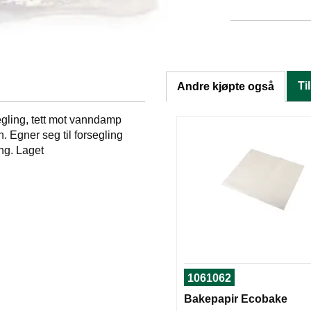
Ti
Andre kjøpte også
ling, tett mot vanndamp
 Egner seg til forsegling
ng. Laget
1061062
Bakepapir Ecobake