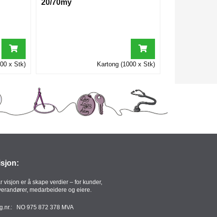
20/70my
00 x Stk)
Kartong (1000 x Stk)
isjon:
r visjon er å skape verdier – for kunder,
verandører, medarbeidere og eiere.
g.nr.: NO 975 872 378 MVA