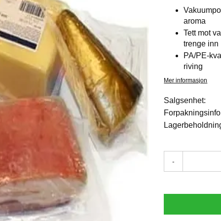
Vakuumpos
aroma
Tett mot v
trenge inn
PA/PE-kval
riving
Mer informasjon
Salgsenhet:
Forpakningsinfo
Lagerbeholdnin
-