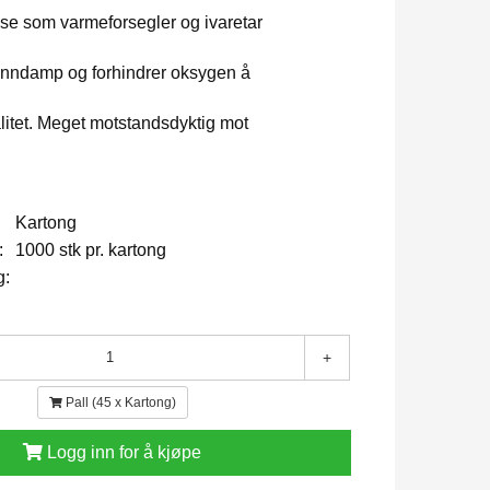
e som varmeforsegler og ivaretar
anndamp og forhindrer oksygen å
itet. Meget motstandsdyktig mot
Kartong
:
1000 stk pr. kartong
g:
+
Pall (45 x Kartong)
Logg inn for å kjøpe