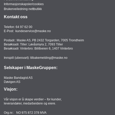
T
Informasjonskapsler/cookies
O
Brukerveiledning nettbutikk
R
Kontakt oss
/
S
Telefon:
64 97 62 00
K
E-Post:
kundeservice@maske.no
O
L
Postadr.: Maske AS, PB 2432 Torgarden, 7005 Trondheim
E
Besøksadr. Tiller: Løvåsmyra 2, 7093 Tiller
Besøksadr. Vinterbro: Bilittveien 6, 1407 Vinterbro
Innspill (ubesvart):
tilbakemelding@maske.no
D
A
Selskaper i MaskeGruppen:
T
A
Maske Bandagist AS
/
Døvigen AS
E
Visjon:
R
G
O
Vår visjon er å skape verdier – for kunder,
leverandører, medarbeidere og eiere.
N
O
Org.nr.: NO 975 872 378 MVA
M