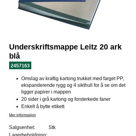
I
L
J
Ø
S
O
R
T
Underskriftsmappe Leitz 20 ark
I
M
blå
E
N
2457163
T
Omslag av kraftig kartong trukket med farget PP,
ekspanderende rygg og 4 sikthull for å se om det
H
ligger papirer i mappen
E
20 sider i grå kartong og forsterkede faner
L
Enkelt å bytte etikett
S
E
Mer informasjon
Salgsenhet:
Stk
Lagerbeholdning:
R