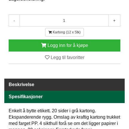
E
N
H
-
+
O
L
D
Kartong (12 x Stk)
/
T
Logg inn for å kjøpe
Ø
R
Legg til favoritter
K
K
Beskrivelse
A
N
T
Spesifikasjoner
I
N
Enkelt å bytte etikett. 20 sider i grå kartong.
E
Ekspanderende rygg. Omslag av kraftig kartong trukket
/
med farget PP. 4 sikthull forå se om det ligger papirer i
K