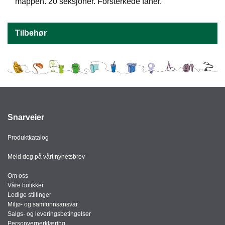
J
mappen. 20 seksjoner. Forsterkede faner.
Ø
K
K
Tilbehør
E
N
E
M
B
A
Snarveier
L
L
Produktkatalog
A
S
Meld deg på vårt nyhetsbrev
J
E
Om oss
Våre butikker
Ledige stillinger
K
Miljø- og samfunnsansvar
O
Salgs- og leveringsbetingelser
N
Personvernerklæring