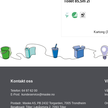
Toilet 85,5m 2l
Kartong (
Kontakt oss
V
Telefon:
64 97 62 00
Vå
E-Post:
kundeservice@maske.no
le
Postadr.: Maske AS, PB 2432 Torgarden, 7005 Trondheim
Or
Besøksadr. Tiller: Løvåsmyra 2, 7093 Tiller