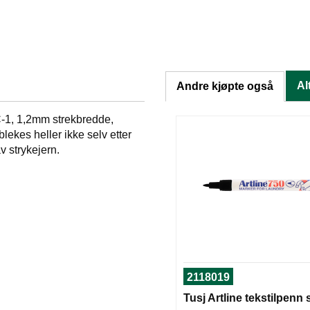
Al
Andre kjøpte også
C-1, 1,2mm strekbredde,
 blekes heller ikke selv etter
v strykejern.
2118019
Tusj Artline tekstilpenn 