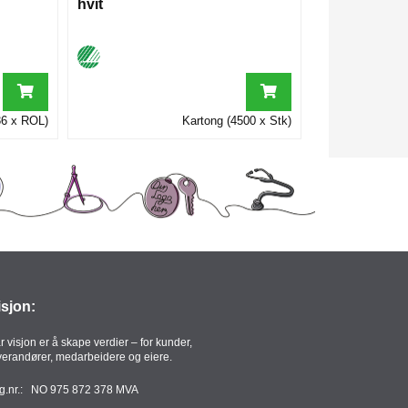
hvit
36 x ROL)
Kartong (4500 x Stk)
isjon:
r visjon er å skape verdier – for kunder,
verandører, medarbeidere og eiere.
g.nr.: NO 975 872 378 MVA