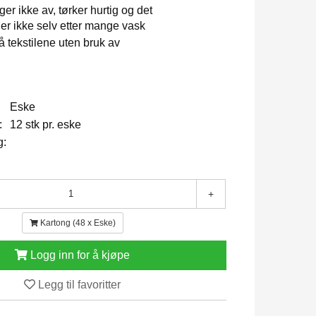
ger ikke av, tørker hurtig og det
ler ikke selv etter mange vask
å tekstilene uten bruk av
Eske
:
12 stk pr. eske
g:
+
Kartong (48 x Eske)
Logg inn for å kjøpe
Legg til favoritter