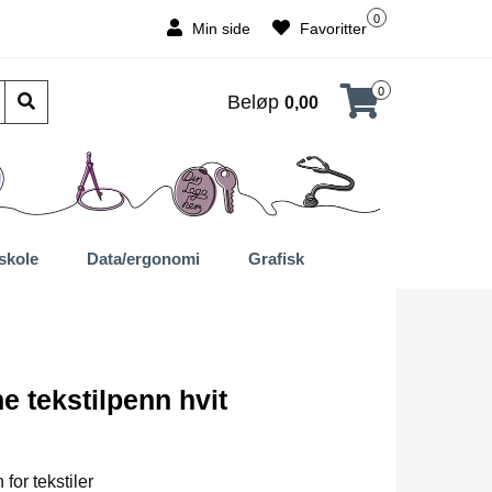
0
Min side
Favoritter
0
Beløp
0,00
skole
Data/ergonomi
Grafisk
ne tekstilpenn hvit
for tekstiler