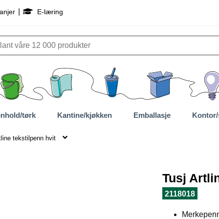
|
anjer
E-læring
nhold/tørk
Kantine/kjøkken
Emballasje
Kontor/
tline tekstilpenn hvit
Tusj Artli
2118018
Merkepenn 