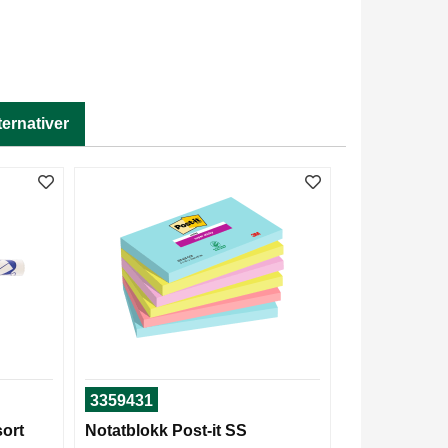
ternativer
3359431
sort
Notatblokk Post-it SS