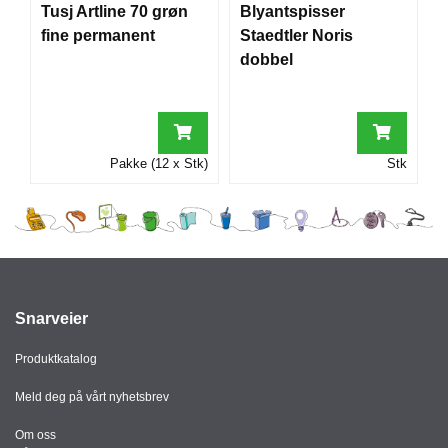
Tusj Artline 70 grøn
Blyantspisser
I
fine permanent
Staedtler Noris
dobbel
G
R
A
F
I
Pakke (12 x Stk)
Stk
S
K
Snarveier
Produktkatalog
Meld deg på vårt nyhetsbrev
Om oss