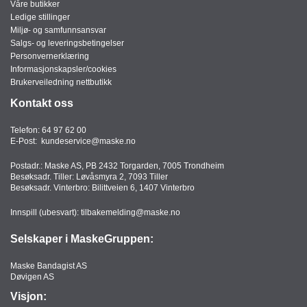
Våre butikker
Ledige stillinger
Miljø- og samfunnsansvar
Salgs- og leveringsbetingelser
Personvernerklæring
Informasjonskapsler/cookies
Brukerveiledning nettbutikk
Kontakt oss
Telefon:
64 97 62 00
E-Post:
kundeservice@maske.no
Postadr.: Maske AS, PB 2432 Torgarden, 7005 Trondheim
Besøksadr. Tiller: Løvåsmyra 2, 7093 Tiller
Besøksadr. Vinterbro: Bilittveien 6, 1407 Vinterbro
Innspill (ubesvart):
tilbakemelding@maske.no
Selskaper i MaskeGruppen:
Maske Bandagist AS
Døvigen AS
Visjon: