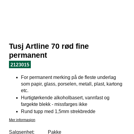
I
L
J
Ø
S
O
R
T
Tusj Artline 70 rød fine
I
M
permanent
E
N
2123015
T
For permanent merking på de fleste underlag
som papir, glass, porselen, metall, plast, kartong
H
etc.
E
Hurtigtørkende alkoholbasert, vannfast og
L
fargekte blekk - missfarges ikke
S
Rund tupp med 1,5mm strekbredde
E
Mer informasjon
Salgsenhet:
Pakke
R