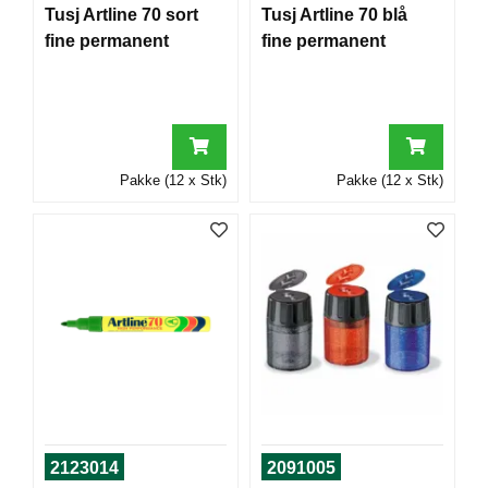
T
Tusj Artline 70 sort
Tusj Artline 70 blå
O
fine permanent
fine permanent
R
/
S
K
O
L
E
Pakke (12 x Stk)
Pakke (12 x Stk)
D
A
T
A
/
E
R
G
O
N
O
2123014
2091005
M