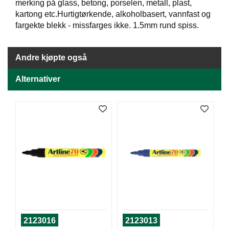
J
merking på glass, betong, porselen, metall, plast,
Ø
kartong etc.Hurtigtørkende, alkoholbasert, vannfast og
K
fargekte blekk - missfarges ikke. 1.5mm rund spiss.
K
E
N
Andre kjøpte også
Alternativer
E
M
B
A
L
L
A
S
J
E
K
O
2123016
2123013
N