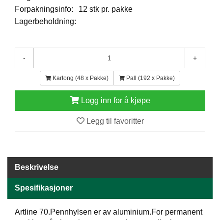
E
Forpakningsinfo:
12 stk pr. pakke
N
Lagerbeholdning:
H
O
L
D
-
+
/
T
Kartong (48 x Pakke)
Pall (192 x Pakke)
Ø
R
Logg inn for å kjøpe
K
Legg til favoritter
K
A
N
T
Beskrivelse
I
N
Spesifikasjoner
E
/
K
Artline 70.Pennhylsen er av aluminium.For permanent