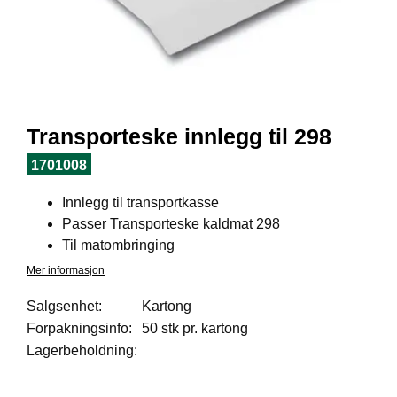
I
L
J
Ø
S
O
R
T
Transporteske innlegg til 298
I
M
1701008
E
N
Innlegg til transportkasse
T
Passer Transporteske kaldmat 298
Til matombringing
H
Mer informasjon
E
L
Salgsenhet:
Kartong
S
Forpakningsinfo:
50 stk pr. kartong
E
Lagerbeholdning:
R