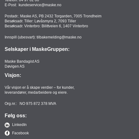
T
E-Post:
kundeservice@maske.no
O
R
Postadr.: Maske AS, PB 2432 Torgarden, 7005 Trondheim
Besøksadr. Tiller: Løvåsmyra 2, 7093 Tiller
/
Besøksadr. Vinterbro: Bilittveien 6, 1407 Vinterbro
S
K
Innspill (ubesvart):
tilbakemelding@maske.no
O
L
Selskaper i MaskeGruppen:
E
Maske Bandagist AS
Døvigen AS
D
Visjon:
A
T
Vår visjon er å skape verdier – for kunder,
A
leverandører, medarbeidere og eiere.
/
E
Org.nr.: NO 975 872 378 MVA
R
G
Følg oss:
O
LinkedIn
N
O
Facebook
M