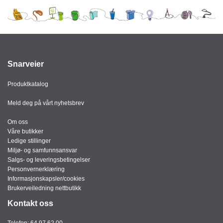
J
Ø
K
K
E
N
Snarveier
E
Produktkatalog
M
B
Meld deg på vårt nyhetsbrev
A
L
Om oss
L
Våre butikker
A
Ledige stillinger
S
Miljø- og samfunnsansvar
J
Salgs- og leveringsbetingelser
E
Personvernerklæring
Informasjonskapsler/cookies
Brukerveiledning nettbutikk
K
Kontakt oss
O
N
Telefon:
64 97 62 00