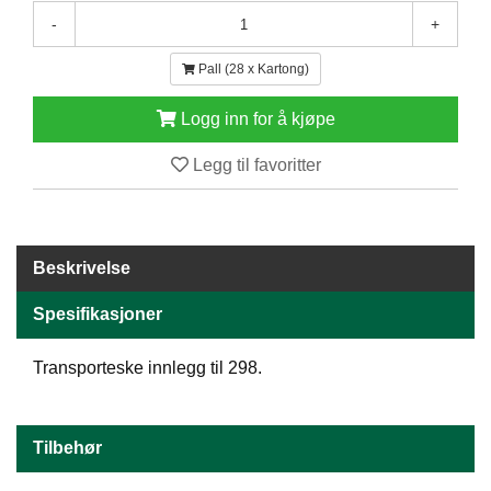
E
-
+
N
H
Pall (28 x Kartong)
O
L
Logg inn for å kjøpe
D
/
Legg til favoritter
T
Ø
R
K
Beskrivelse
K
Spesifikasjoner
A
N
T
Transporteske innlegg til 298.
I
N
E
Tilbehør
/
K