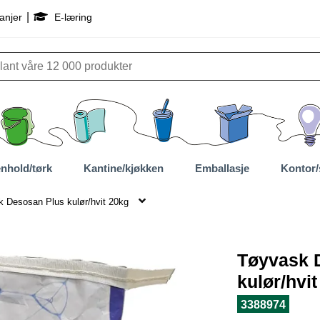
|
anjer
E-læring
nhold/tørk
Kantine/kjøkken
Emballasje
Kontor/
 Desosan Plus kulør/hvit 20kg
Tøyvask 
kulør/hvi
3388974