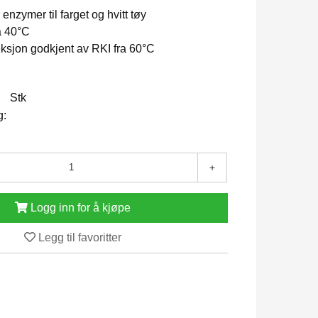
enzymer til farget og hvitt tøy
ra 40°C
eksjon godkjent av RKI fra 60°C
Stk
g:
+
Logg inn for å kjøpe
Legg til favoritter