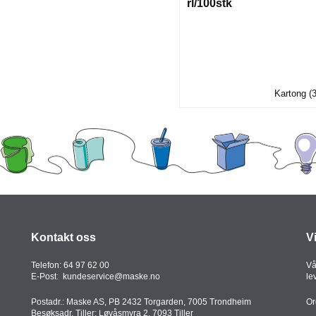
rl/100stk
Kartong (
Kontakt oss
V
Telefon:
64 97 62 00
Vå
E-Post:
kundeservice@maske.no
le
Postadr.: Maske AS, PB 2432 Torgarden, 7005 Trondheim
Or
Besøksadr. Tiller: Løvåsmyra 2, 7093 Tiller