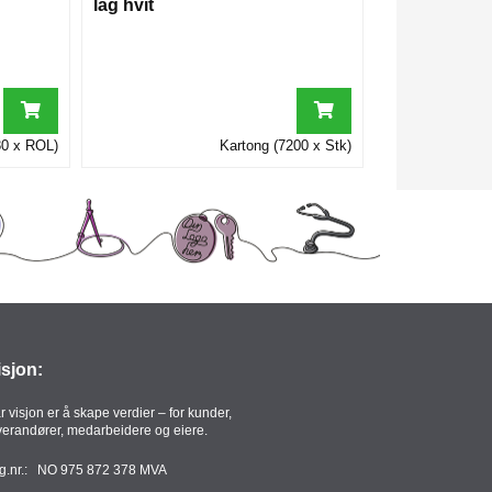
lag hvit
30 x ROL)
Kartong (7200 x Stk)
isjon:
r visjon er å skape verdier – for kunder,
verandører, medarbeidere og eiere.
g.nr.: NO 975 872 378 MVA