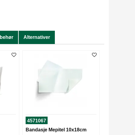
lbehør
Alternativer
4571067
Bandasje Mepitel 10x18cm