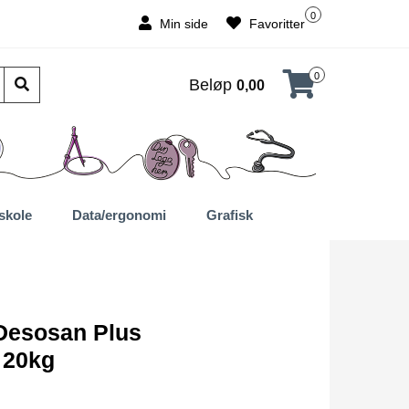
0
Min side
Favoritter
0
Beløp
0,00
skole
Data/ergonomi
Grafisk
Desosan Plus
t 20kg