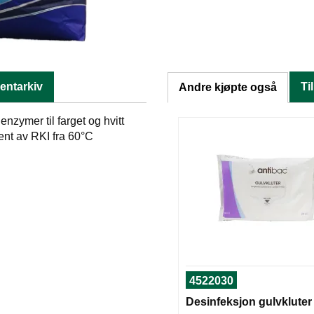
ntarkiv
Ti
Andre kjøpte også
zymer til farget og hvitt
jent av RKI fra 60°C
4522030
Desinfeksjon gulvkluter