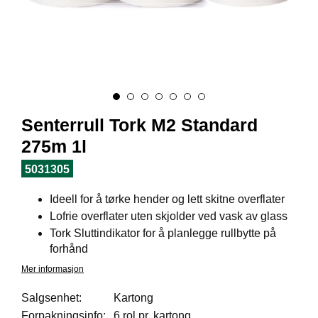
I
L
J
Ø
S
O
R
T
I
Senterrull Tork M2 Standard
M
E
275m 1l
N
T
5031305
Ideell for å tørke hender og lett skitne overflater
H
Lofrie overflater uten skjolder ved vask av glass
E
Tork Sluttindikator for å planlegge rullbytte på
L
forhånd
S
E
Mer informasjon
Salgsenhet:
Kartong
Forpakningsinfo:
6 rol pr. kartong
R