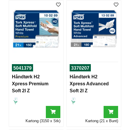
T
O
R
/
S
K
O
L
E
D
5041379
3370207
A
Håndtørk H2
Håndtørk H2
T
Xpress Premium
Xpress Advanced
A
/
Soft 2l Z
Soft 2l Z
E
R
G
O
N
Kartong (3150 x Stk)
Kartong (21 x Bunt)
O
M