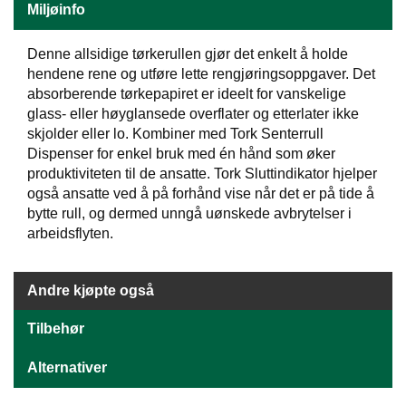
J
Miljøinfo
Ø
K
K
Denne allsidige tørkerullen gjør det enkelt å holde
E
hendene rene og utføre lette rengjøringsoppgaver. Det
N
absorberende tørkepapiret er ideelt for vanskelige
glass- eller høyglansede overflater og etterlater ikke
skjolder eller lo. Kombiner med Tork Senterrull
E
Dispenser for enkel bruk med én hånd som øker
M
produktiviteten til de ansatte. Tork Sluttindikator hjelper
B
også ansatte ved å på forhånd vise når det er på tide å
A
bytte rull, og dermed unngå uønskede avbrytelser i
L
arbeidsflyten.
L
A
S
J
Andre kjøpte også
E
Tilbehør
K
Alternativer
O
N