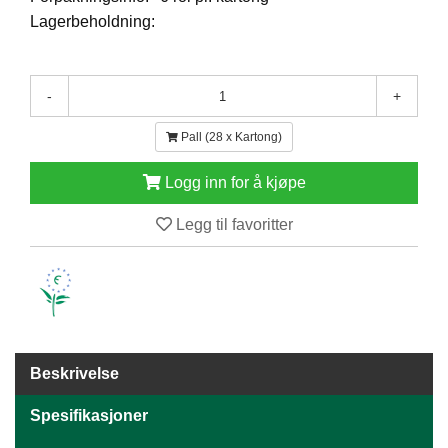
E
Lagerbeholdning:
N
H
O
L
-
+
D
/
Pall (28 x Kartong)
T
Ø
Logg inn for å kjøpe
R
K
Legg til favoritter
K
A
N
T
I
N
Beskrivelse
E
/
Spesifikasjoner
K