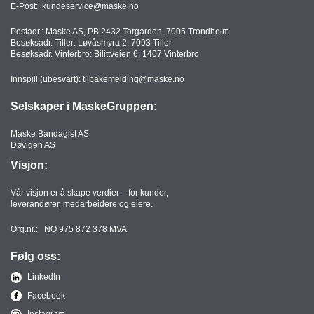
E-Post:
kundeservice@maske.no
Postadr.: Maske AS, PB 2432 Torgarden, 7005 Trondheim
Besøksadr. Tiller: Løvåsmyra 2, 7093 Tiller
Besøksadr. Vinterbro: Bilittveien 6, 1407 Vinterbro
Innspill (ubesvart):
tilbakemelding@maske.no
Selskaper i MaskeGruppen:
Maske Bandagist AS
Døvigen AS
Visjon:
Vår visjon er å skape verdier – for kunder,
leverandører, medarbeidere og eiere.
Org.nr.: NO 975 872 378 MVA
Følg oss:
LinkedIn
Facebook