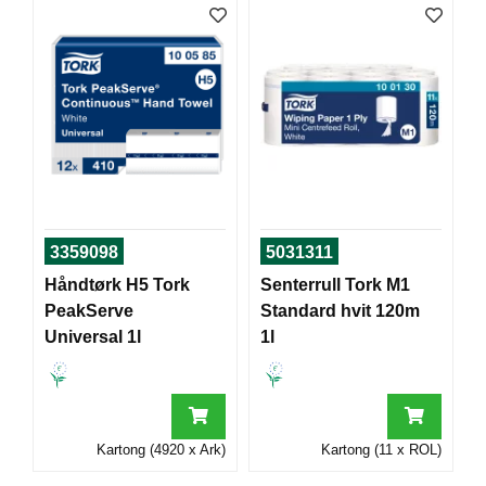
I
G
R
A
F
I
S
K
3359098
5031311
Håndtørk H5 Tork
Senterrull Tork M1
PeakServe
Standard hvit 120m
Universal 1l
1l
Kartong (4920 x Ark)
Kartong (11 x ROL)