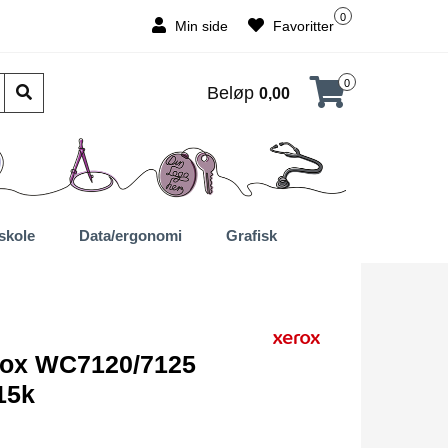
0
Min side
Favoritter
0
Beløp
0,00
skole
Data/ergonomi
Grafisk
rox WC7120/7125
15k