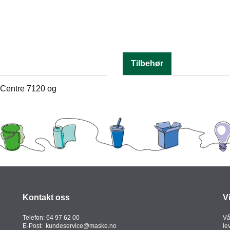
Tilbehør
kCentre 7120 og
Kontakt oss
V
Telefon:
64 97 62 00
Vå
E-Post:
kundeservice@maske.no
le