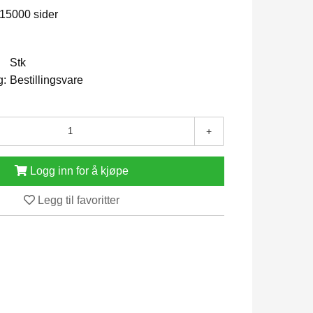
 15000 sider
Stk
g:
Bestillingsvare
+
Logg inn for å kjøpe
Legg til favoritter