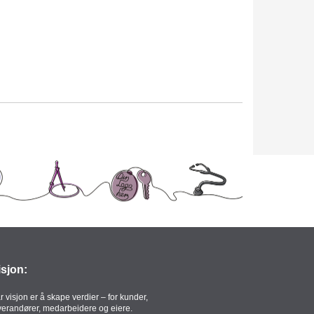
isjon:
r visjon er å skape verdier – for kunder,
verandører, medarbeidere og eiere.