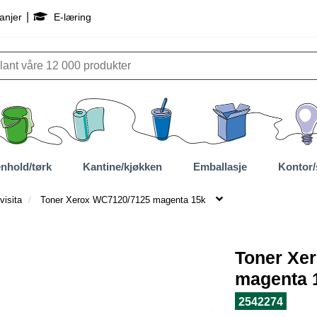
|
anjer
E-læring
nhold/tørk
Kantine/kjøkken
Emballasje
Kontor/
visita
Toner Xerox WC7120/7125 magenta 15k
Toner Xe
magenta 
2542274