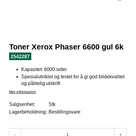
I
L
J
Ø
S
O
R
T
Toner Xerox Phaser 6600 gul 6k
I
M
2542287
E
N
Kapasitet: 6000 sider
T
Spesialutviklet og testet for å gi god bildekvalitet
og pålitelig utskrift
H
Mer informasjon
E
L
Salgsenhet:
Stk
S
Lagerbeholdning:
Bestillingsvare
E
-
+
R