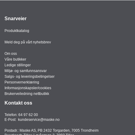
J
Ø
K
K
Snarveier
E
N
Produktkatalog
Meld deg på vårt nyhetsbrev
E
Om oss
M
Våre butikker
B
Ledige stillinger
A
Miljø- og samfunnsansvar
L
Salgs- og leveringsbetingelser
L
Personvernerklæring
A
Informasjonskapsler/cookies
S
Brukerveiledning nettbutikk
J
E
Kontakt oss
Telefon:
64 97 62 00
E-Post:
kundeservice@maske.no
K
O
Postadr.: Maske AS, PB 2432 Torgarden, 7005 Trondheim
N