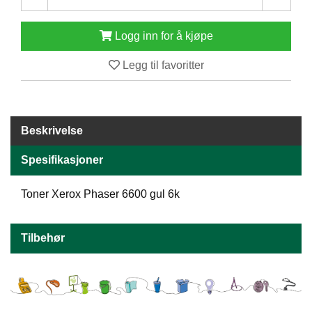
E
N
Logg inn for å kjøpe
H
O
Legg til favoritter
L
D
/
T
Ø
Beskrivelse
R
K
Spesifikasjoner
K
Toner Xerox Phaser 6600 gul 6k
A
N
T
Tilbehør
I
N
E
/
K