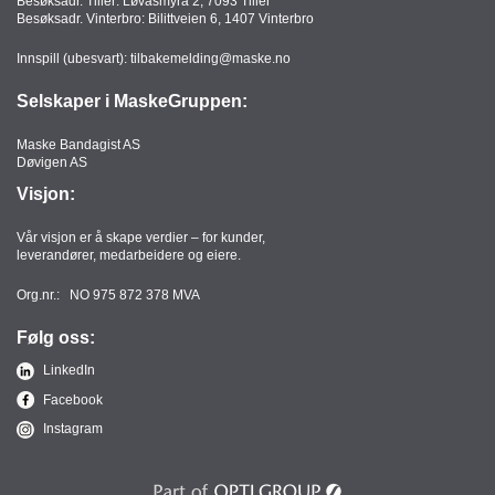
Besøksadr. Tiller: Løvåsmyra 2, 7093 Tiller
T
Besøksadr. Vinterbro: Bilittveien 6, 1407 Vinterbro
O
R
Innspill (ubesvart):
tilbakemelding@maske.no
/
S
Selskaper i MaskeGruppen:
K
O
Maske Bandagist AS
L
Døvigen AS
E
Visjon:
Vår visjon er å skape verdier – for kunder,
leverandører, medarbeidere og eiere.
D
A
Org.nr.: NO 975 872 378 MVA
T
A
Følg oss:
/
E
LinkedIn
R
Facebook
G
O
Instagram
N
O
M