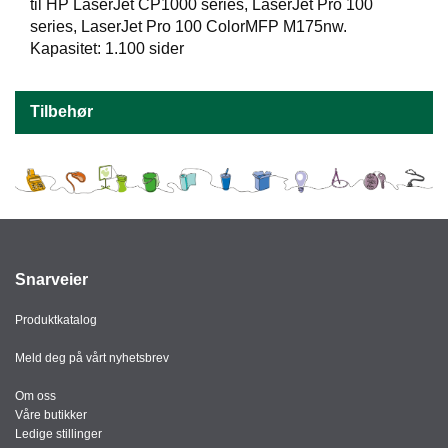
J
til HP LaserJet CP1000 series, LaserJet Pro 100
Ø
series, LaserJet Pro 100 ColorMFP M175nw.
K
Kapasitet: 1.100 sider
K
E
N
Tilbehør
E
M
B
A
L
L
A
Snarveier
S
J
Produktkatalog
E
Meld deg på vårt nyhetsbrev
Om oss
K
Våre butikker
O
Ledige stillinger
N