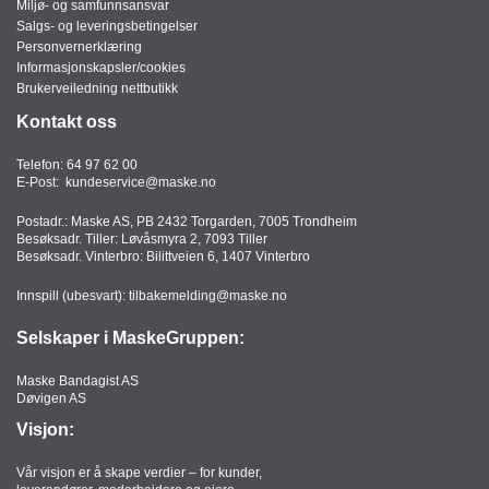
Miljø- og samfunnsansvar
T
Salgs- og leveringsbetingelser
O
Personvernerklæring
R
Informasjonskapsler/cookies
/
Brukerveiledning nettbutikk
S
K
Kontakt oss
O
L
Telefon:
64 97 62 00
E
E-Post:
kundeservice@maske.no
Postadr.: Maske AS, PB 2432 Torgarden, 7005 Trondheim
Besøksadr. Tiller: Løvåsmyra 2, 7093 Tiller
D
Besøksadr. Vinterbro: Bilittveien 6, 1407 Vinterbro
A
Innspill (ubesvart):
tilbakemelding@maske.no
T
A
Selskaper i MaskeGruppen:
/
E
R
Maske Bandagist AS
Døvigen AS
G
O
Visjon:
N
O
Vår visjon er å skape verdier – for kunder,
M