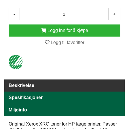
E
N
-
+
H
O
L
Logg inn for å kjøpe
D
/
Legg til favoritter
T
Ø
R
K
K
A
Beskrivelse
N
T
Spesifikasjoner
I
N
Miljøinfo
E
/
K
Original Xerox XRC toner for HP farge printer. Passer