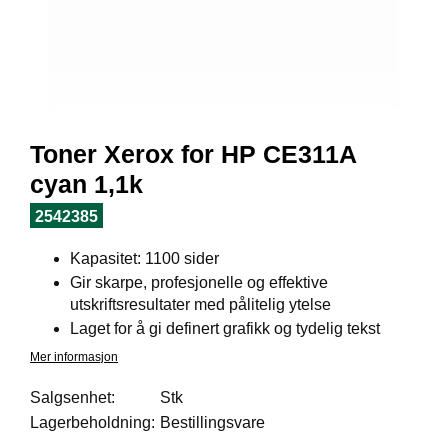
I
L
J
Ø
S
O
R
T
Toner Xerox for HP CE311A
I
M
cyan 1,1k
E
N
2542385
T
Kapasitet: 1100 sider
Gir skarpe, profesjonelle og effektive
H
utskriftsresultater med pålitelig ytelse
E
Laget for å gi definert grafikk og tydelig tekst
L
Mer informasjon
S
E
Salgsenhet:
Stk
Lagerbeholdning:
Bestillingsvare
R