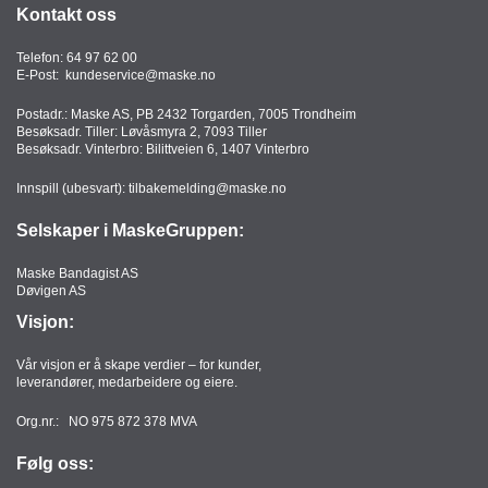
Kontakt oss
T
O
R
Telefon:
64 97 62 00
E-Post:
kundeservice@maske.no
/
S
Postadr.: Maske AS, PB 2432 Torgarden, 7005 Trondheim
K
Besøksadr. Tiller: Løvåsmyra 2, 7093 Tiller
O
Besøksadr. Vinterbro: Bilittveien 6, 1407 Vinterbro
L
E
Innspill (ubesvart):
tilbakemelding@maske.no
Selskaper i MaskeGruppen:
D
Maske Bandagist AS
A
Døvigen AS
T
A
Visjon:
/
E
Vår visjon er å skape verdier – for kunder,
R
leverandører, medarbeidere og eiere.
G
O
Org.nr.: NO 975 872 378 MVA
N
O
Følg oss:
M