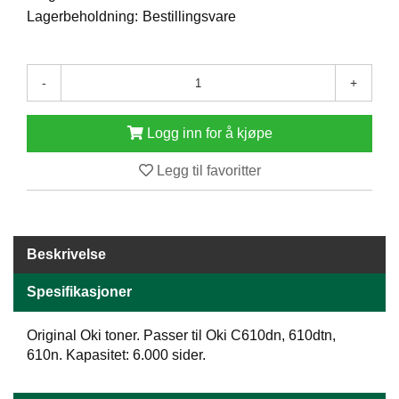
E
Lagerbeholdning:
Bestillingsvare
N
H
O
-
+
L
D
/
Logg inn for å kjøpe
T
Ø
R
Legg til favoritter
K
K
Beskrivelse
A
N
Spesifikasjoner
T
I
N
Original Oki toner. Passer til Oki C610dn, 610dtn,
E
610n. Kapasitet: 6.000 sider.
/
K