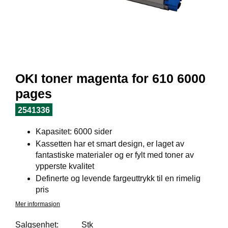
I
L
J
Ø
S
O
R
T
OKI toner magenta for 610 6000
I
M
pages
E
N
2541336
T
Kapasitet: 6000 sider
Kassetten har et smart design, er laget av
H
fantastiske materialer og er fylt med toner av
E
ypperste kvalitet
L
Definerte og levende fargeuttrykk til en rimelig
S
pris
E
Mer informasjon
Salgsenhet:
Stk
R