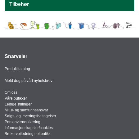
J
Tilbehør
Ø
K
K
E
N
E
Snarveier
M
B
A
Produktkatalog
L
L
Meld deg på vårt nyhetsbrev
A
S
Om oss
J
Våre butikker
E
Ledige stillinger
Miljø- og samfunnsansvar
Salgs- og leveringsbetingelser
Personvernerklæring
K
Informasjonskapsler/cookies
O
Brukerveiledning nettbutikk
N