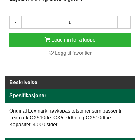
E
N
H
-
+
O
L
D
Logg inn for å kjøpe
/
T
Legg til favoritter
Ø
R
K
Beskrivelse
K
A
Spesifikasjoner
N
T
I
Original Lexmark høykapasitetstoner som passer til
N
Lexmark CX510de, CX510dhe og CX510dthe.
E
Kapasitet: 4.000 sider.
/
K