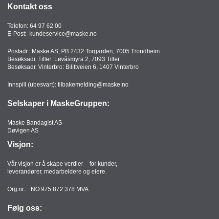
Kontakt oss
T
O
R
Telefon:
64 97 62 00
E-Post:
kundeservice@maske.no
/
S
Postadr.: Maske AS, PB 2432 Torgarden, 7005 Trondheim
K
Besøksadr. Tiller: Løvåsmyra 2, 7093 Tiller
O
Besøksadr. Vinterbro: Bilittveien 6, 1407 Vinterbro
L
E
Innspill (ubesvart):
tilbakemelding@maske.no
Selskaper i MaskeGruppen:
D
Maske Bandagist AS
A
Døvigen AS
T
A
Visjon:
/
E
Vår visjon er å skape verdier – for kunder,
R
leverandører, medarbeidere og eiere.
G
O
Org.nr.: NO 975 872 378 MVA
N
O
Følg oss:
M