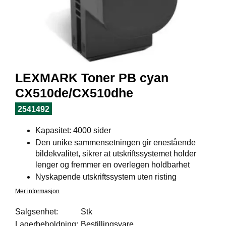
I
L
J
Ø
S
O
R
T
LEXMARK Toner PB cyan
I
M
CX510de/CX510dhe
E
N
2541492
T
Kapasitet: 4000 sider
Den unike sammensetningen gir enestående
H
bildekvalitet, sikrer at utskriftssystemet holder
E
lenger og fremmer en overlegen holdbarhet
L
Nyskapende utskriftssystem uten risting
S
E
Mer informasjon
Salgsenhet:
Stk
Lagerbeholdning:
Bestillingsvare
R