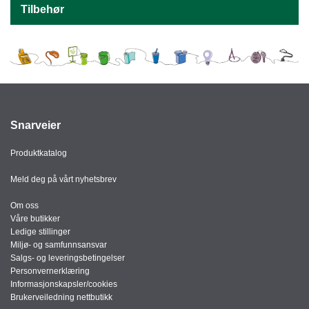
J
Tilbehør
Ø
K
K
E
N
E
Snarveier
M
B
A
Produktkatalog
L
L
Meld deg på vårt nyhetsbrev
A
S
Om oss
J
Våre butikker
E
Ledige stillinger
Miljø- og samfunnsansvar
Salgs- og leveringsbetingelser
Personvernerklæring
K
Informasjonskapsler/cookies
O
Brukerveiledning nettbutikk
N