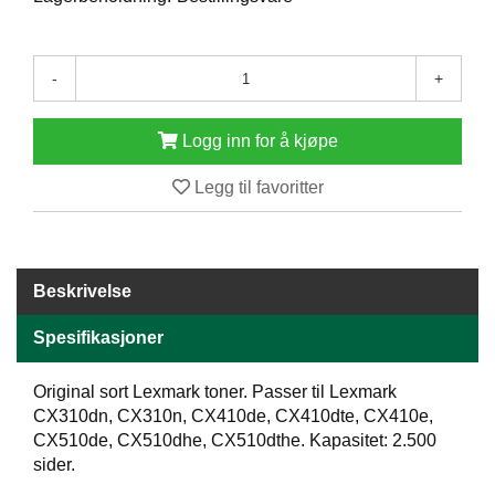
E
N
H
-
+
O
L
D
Logg inn for å kjøpe
/
T
Legg til favoritter
Ø
R
K
Beskrivelse
K
A
Spesifikasjoner
N
T
I
Original sort Lexmark toner. Passer til Lexmark
N
CX310dn, CX310n, CX410de, CX410dte, CX410e,
E
CX510de, CX510dhe, CX510dthe. Kapasitet: 2.500
/
sider.
K