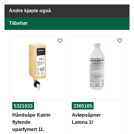
J
Ø
Andre kjøpte også
K
K
E
Tilbehør
N
E
M
B
A
L
L
A
S
J
E
5321033
3365165
Håndsåpe Katrin
Avløpsåpner
K
flytende
Latona 1l
O
uparfymert 1L
N