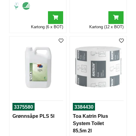
T
O
R
/
S
Kartong (6 x BOT)
Kartong (12 x BOT)
K
O
L
E
D
A
T
A
/
E
R
3375580
3384430
G
Grønnsåpe PLS 5l
Toa Katrin Plus
O
N
System Toilet
O
85,5m 2l
M