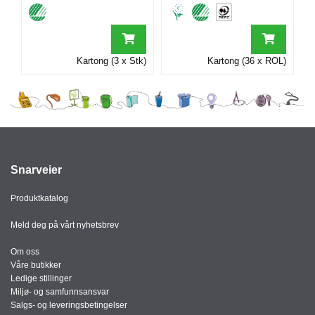
I
G
Kartong (3 x Stk)
Kartong (36 x ROL)
R
A
F
I
S
K
Snarveier
Produktkatalog
Meld deg på vårt nyhetsbrev
Om oss
Våre butikker
Ledige stillinger
Miljø- og samfunnsansvar
Salgs- og leveringsbetingelser