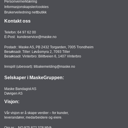
Personvernerklæring
Informasjonskapsler/cookies
Brukerveiledning nettbutikk
Kontakt oss
Telefon:
64 97 62 00
E-Post:
kundeservice@maske.no
Postadr.: Maske AS, PB 2432 Torgarden, 7005 Trondheim
Besøksadr. Tiller: Løvåsmyra 2, 7093 Tiller
Besøksadr. Vinterbro: Bilittveien 6, 1407 Vinterbro
Innspill (ubesvart):
tilbakemelding@maske.no
Selskaper i MaskeGruppen:
Maske Bandagist AS
Døvigen AS
Visjon:
Vår visjon er å skape verdier – for kunder,
leverandører, medarbeidere og eiere.
Org.nr.: NO 975 872 378 MVA