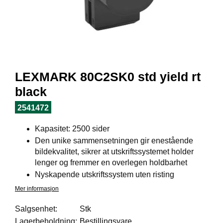
I
L
J
Ø
S
O
R
T
LEXMARK 80C2SK0 std yield rt
I
M
black
E
N
2541472
T
Kapasitet: 2500 sider
Den unike sammensetningen gir enestående
H
bildekvalitet, sikrer at utskriftssystemet holder
E
lenger og fremmer en overlegen holdbarhet
L
Nyskapende utskriftssystem uten risting
S
E
Mer informasjon
Salgsenhet:
Stk
Lagerbeholdning:
Bestillingsvare
R