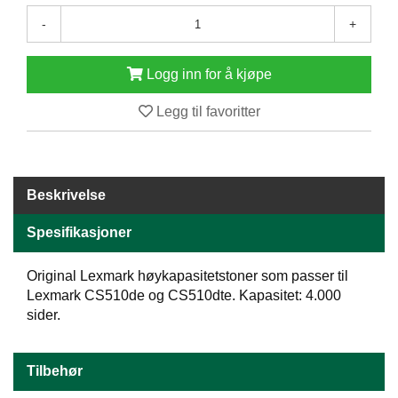
E
-
+
N
H
O
Logg inn for å kjøpe
L
D
Legg til favoritter
/
T
Ø
R
K
Beskrivelse
Spesifikasjoner
K
A
Original Lexmark høykapasitetstoner som passer til
N
Lexmark CS510de og CS510dte. Kapasitet: 4.000
T
I
sider.
N
E
/
Tilbehør
K