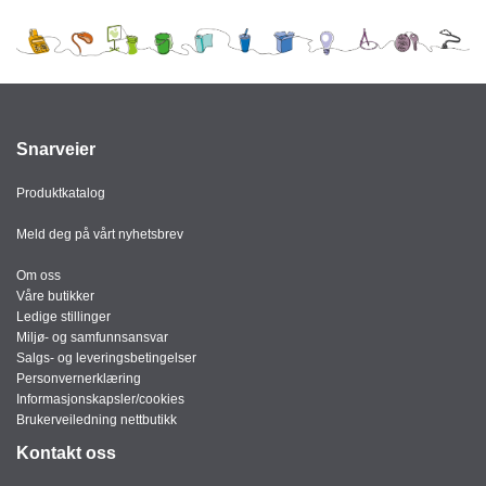
J
Ø
K
K
E
N
Snarveier
E
Produktkatalog
M
B
Meld deg på vårt nyhetsbrev
A
L
Om oss
L
Våre butikker
A
Ledige stillinger
S
Miljø- og samfunnsansvar
J
Salgs- og leveringsbetingelser
E
Personvernerklæring
Informasjonskapsler/cookies
Brukerveiledning nettbutikk
K
Kontakt oss
O
N