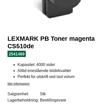
I
L
J
Ø
S
O
R
T
LEXMARK PB Toner magenta
I
M
CS510de
E
N
2541489
T
Kapasitet: 4000 sider
Alltid enestående bildekvalitet
H
Perfekt for utskrift ved lavt volum
E
Mer informasjon
L
S
Salgsenhet:
Stk
E
Lagerbeholdning:
Bestillingsvare
R