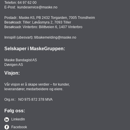
Telefon:
64 97 62 00
T
E-Post:
kundeservice@maske.no
O
R
Postadr.: Maske AS, PB 2432 Torgarden, 7005 Trondheim
/
Besøksadr. Tiller: Løvåsmyra 2, 7093 Tiller
S
Besøksadr. Vinterbro: Bilittveien 6, 1407 Vinterbro
K
O
Innspill (ubesvart):
tilbakemelding@maske.no
L
E
Selskaper i MaskeGruppen:
Maske Bandagist AS
Døvigen AS
D
Visjon:
A
T
A
Vår visjon er å skape verdier – for kunder,
leverandører, medarbeidere og eiere.
/
E
Org.nr.: NO 975 872 378 MVA
R
G
Følg oss:
O
N
LinkedIn
O
Facebook
M