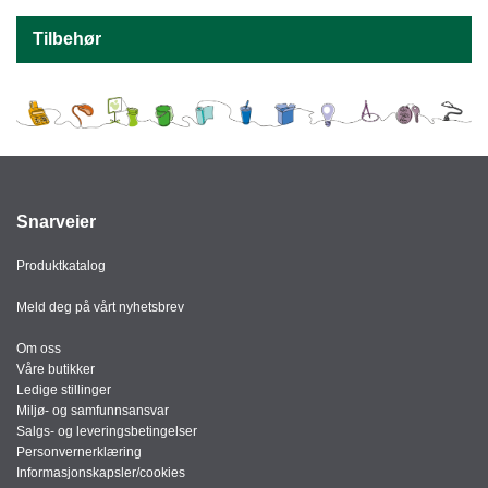
J
Ø
Tilbehør
K
K
E
N
E
M
B
Snarveier
A
L
Produktkatalog
L
A
Meld deg på vårt nyhetsbrev
S
J
Om oss
E
Våre butikker
Ledige stillinger
Miljø- og samfunnsansvar
Salgs- og leveringsbetingelser
K
Personvernerklæring
O
Informasjonskapsler/cookies
N