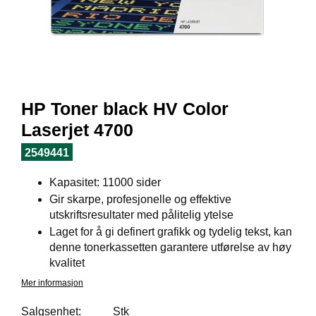
I
L
J
Ø
S
O
R
T
HP Toner black HV Color
I
M
Laserjet 4700
E
N
2549441
T
Kapasitet: 11000 sider
Gir skarpe, profesjonelle og effektive
H
utskriftsresultater med pålitelig ytelse
E
Laget for å gi definert grafikk og tydelig tekst, kan
L
denne tonerkassetten garantere utførelse av høy
S
kvalitet
E
Mer informasjon
Salgsenhet:
Stk
R