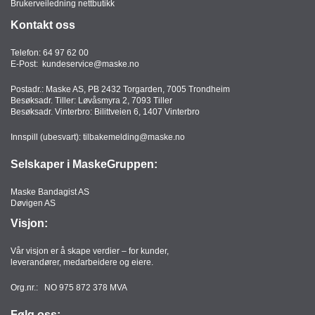
Brukerveiledning nettbutikk
T
O
Kontakt oss
R
/
Telefon:
64 97 62 00
S
E-Post:
kundeservice@maske.no
K
O
Postadr.: Maske AS, PB 2432 Torgarden, 7005 Trondheim
Besøksadr. Tiller: Løvåsmyra 2, 7093 Tiller
L
Besøksadr. Vinterbro: Bilittveien 6, 1407 Vinterbro
E
Innspill (ubesvart):
tilbakemelding@maske.no
Selskaper i MaskeGruppen:
D
A
T
Maske Bandagist AS
Døvigen AS
A
/
Visjon:
E
R
Vår visjon er å skape verdier – for kunder,
G
leverandører, medarbeidere og eiere.
O
N
Org.nr.: NO 975 872 378 MVA
O
M
Følg oss: