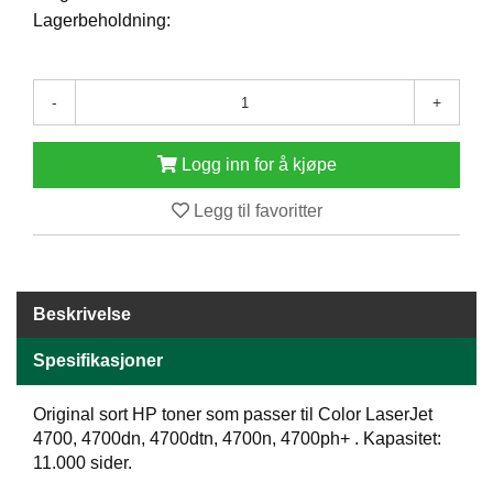
E
Lagerbeholdning:
N
H
O
-
+
L
D
/
Logg inn for å kjøpe
T
Ø
R
Legg til favoritter
K
K
Beskrivelse
A
N
Spesifikasjoner
T
I
N
Original sort HP toner som passer til Color LaserJet
E
4700, 4700dn, 4700dtn, 4700n, 4700ph+ . Kapasitet:
/
11.000 sider.
K