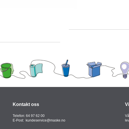
Kontakt oss
V
Telefon:
64 97 62 00
Vå
E-Post:
kundeservice@maske.no
le