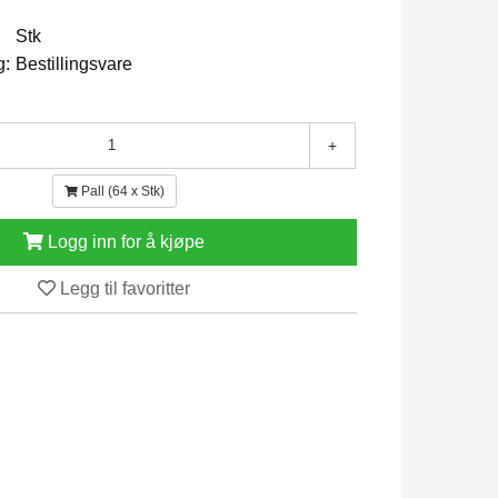
Stk
g:
Bestillingsvare
+
Pall (64 x Stk)
Logg inn for å kjøpe
Legg til favoritter