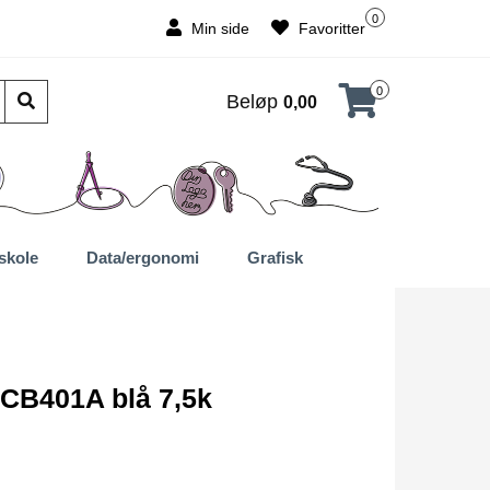
0
Min side
Favoritter
0
Beløp
0,00
skole
Data/ergonomi
Grafisk
 CB401A blå 7,5k