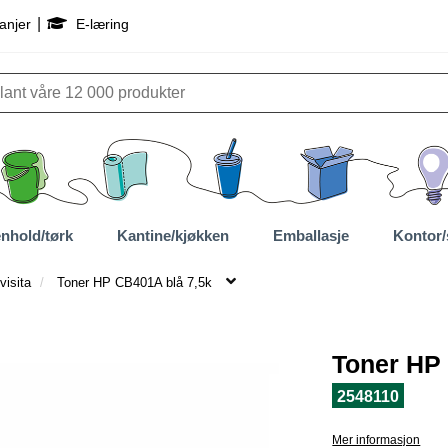
|
anjer
E-læring
nhold/tørk
Kantine/kjøkken
Emballasje
Kontor/
visita
Toner HP CB401A blå 7,5k
Toner HP
2548110
Mer informasjon