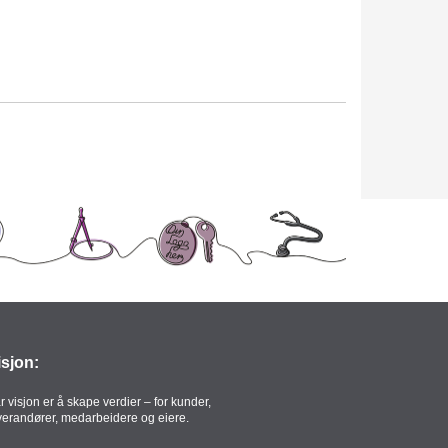
isjon:
r visjon er å skape verdier – for kunder,
verandører, medarbeidere og eiere.