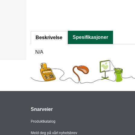
Spesifikasjoner
Beskrivelse
N/A
Snarveier
Produktkatalog
Meld deg på vårt nyhetsbrev