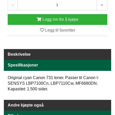
E
-
+
N
H
O
Logg inn for å kjøpe
L
D
Legg til favoritter
/
T
Ø
R
K
Beskrivelse
Spesifikasjoner
K
A
Original cyan Canon 731 toner. Passer til Canon I-
N
SENSYS LBP7100Cn, LBP7110Cw, MF6680DN.
T
Kapasitet: 1.500 sider.
I
N
E
Andre kjøpte også
/
K