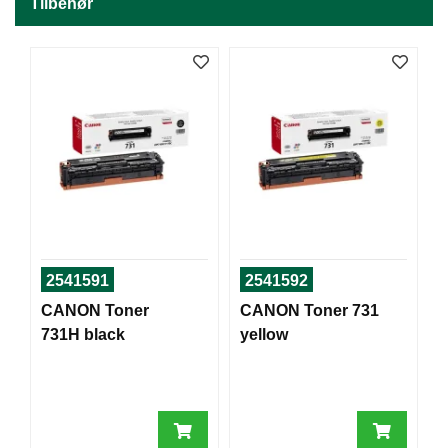
J
Tilbehør
Ø
K
K
E
N
E
M
B
A
L
L
A
2541591
2541592
S
CANON Toner
CANON Toner 731
J
731H black
yellow
E
K
O
N