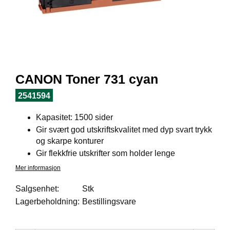
I
L
J
Ø
S
O
R
T
CANON Toner 731 cyan
I
M
2541594
E
N
Kapasitet: 1500 sider
T
Gir svært god utskriftskvalitet med dyp svart trykk
og skarpe konturer
Gir flekkfrie utskrifter som holder lenge
H
E
Mer informasjon
L
S
Salgsenhet:
Stk
E
Lagerbeholdning:
Bestillingsvare
R