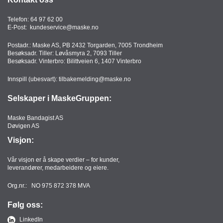
Telefon:
64 97 62 00
E-Post:
kundeservice@maske.no
Postadr.: Maske AS, PB 2432 Torgarden, 7005 Trondheim
Besøksadr. Tiller: Løvåsmyra 2, 7093 Tiller
Besøksadr. Vinterbro: Bilittveien 6, 1407 Vinterbro
Innspill (ubesvart):
tilbakemelding@maske.no
Selskaper i MaskeGruppen:
Maske Bandagist AS
Døvigen AS
Visjon:
Vår visjon er å skape verdier – for kunder,
leverandører, medarbeidere og eiere.
Org.nr.: NO 975 872 378 MVA
Følg oss:
LinkedIn