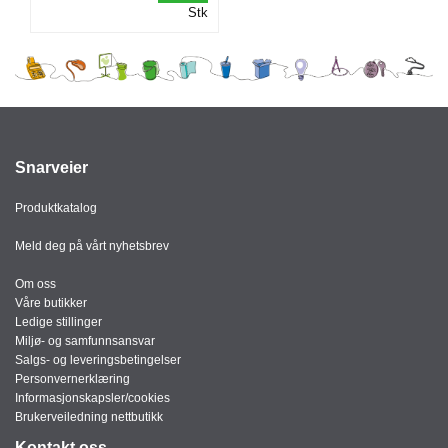
Stk
I
G
R
A
F
I
Snarveier
S
K
Produktkatalog
Meld deg på vårt nyhetsbrev
Om oss
Våre butikker
Ledige stillinger
Miljø- og samfunnsansvar
Salgs- og leveringsbetingelser
Personvernerklæring
Informasjonskapsler/cookies
Brukerveiledning nettbutikk
Kontakt oss