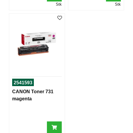
T
Stk
Stk
O
R
/
S
K
O
L
E
D
A
T
2541593
A
CANON Toner 731
/
E
magenta
R
G
O
N
O
M