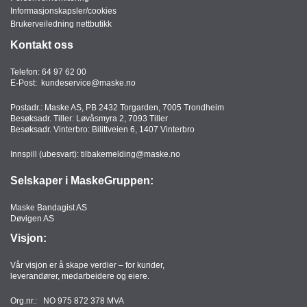
T
Informasjonskapsler/cookies
O
Brukerveiledning nettbutikk
R
Kontakt oss
/
S
Telefon:
64 97 62 00
K
E-Post:
kundeservice@maske.no
O
L
Postadr.: Maske AS, PB 2432 Torgarden, 7005 Trondheim
E
Besøksadr. Tiller: Løvåsmyra 2, 7093 Tiller
Besøksadr. Vinterbro: Bilittveien 6, 1407 Vinterbro
Innspill (ubesvart):
tilbakemelding@maske.no
D
A
Selskaper i MaskeGruppen:
T
A
Maske Bandagist AS
/
Døvigen AS
E
Visjon:
R
G
O
Vår visjon er å skape verdier – for kunder,
leverandører, medarbeidere og eiere.
N
O
Org.nr.: NO 975 872 378 MVA
M