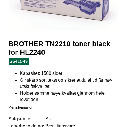
I
L
J
Ø
S
O
R
T
BROTHER TN2210 toner black
I
M
for HL2240
E
N
2541549
T
Kapasitet: 1500 sider
Gir skarp sort tekst og sikrer at du alltid får høy
H
utskriftskvalitet
E
Holder samme høye kvalitet gjennom hele
L
levetiden
S
E
Mer informasjon
Salgsenhet:
Stk
Lagerbeholdning:
Bestillingsvare
R