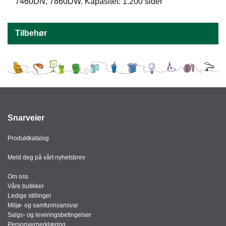
J
7460DN, 7860DW. Kapasitet: 1.200 sider
Ø
K
K
Tilbehør
E
N
E
M
B
A
Snarveier
L
L
Produktkatalog
A
S
Meld deg på vårt nyhetsbrev
J
E
Om oss
Våre butikker
Ledige stillinger
K
Miljø- og samfunnsansvar
O
Salgs- og leveringsbetingelser
N
Personvernerklæring