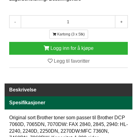
E
N
H
-
+
O
L
D
Kartong (3 x Stk)
/
T
Logg inn for å kjøpe
Ø
R
Legg til favoritter
K
K
Beskrivelse
A
N
T
Spesifikasjoner
I
N
Original sort Brother toner som passer til Brother DCP
E
7060D, 7065DN, 7070DW: FAX 2840, 2845, 2940: HL-
/
2240, 2240D, 2250DN, 2270DW:MFC 7360N,
K