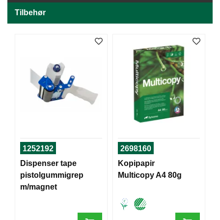
J
Ø
Tilbehør
K
K
E
N
E
M
B
A
L
L
A
S
1252192
2698160
J
Dispenser tape
Kopipapir
E
pistolgummigrep
Multicopy A4 80g
m/magnet
K
O
N