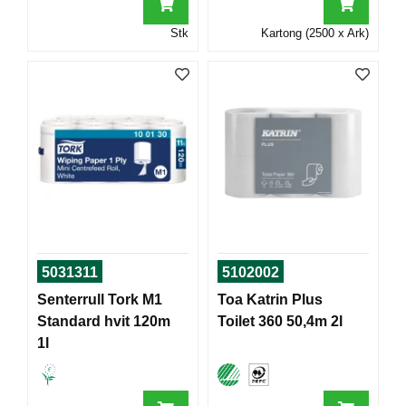
T
O
Stk
Kartong (2500 x Ark)
R
/
S
K
O
L
E
D
A
T
A
5031311
5102002
/
E
Senterrull Tork M1
Toa Katrin Plus
R
Standard hvit 120m
Toilet 360 50,4m 2l
G
1l
O
N
O
M