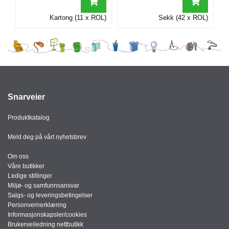
I
Kartong (11 x ROL)
Sekk (42 x ROL)
G
R
A
F
I
S
Snarveier
K
Produktkatalog
Meld deg på vårt nyhetsbrev
Om oss
Våre butikker
Ledige stillinger
Miljø- og samfunnsansvar
Salgs- og leveringsbetingelser
Personvernerklæring
Informasjonskapsler/cookies
Brukerveiledning nettbutikk