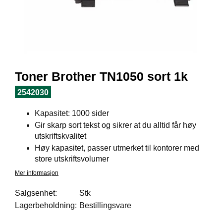
I
L
J
Ø
S
O
R
T
Toner Brother TN1050 sort 1k
I
M
2542030
E
N
Kapasitet: 1000 sider
T
Gir skarp sort tekst og sikrer at du alltid får høy
utskriftskvalitet
Høy kapasitet, passer utmerket til kontorer med
H
store utskriftsvolumer
E
L
Mer informasjon
S
E
Salgsenhet:
Stk
Lagerbeholdning:
Bestillingsvare
R