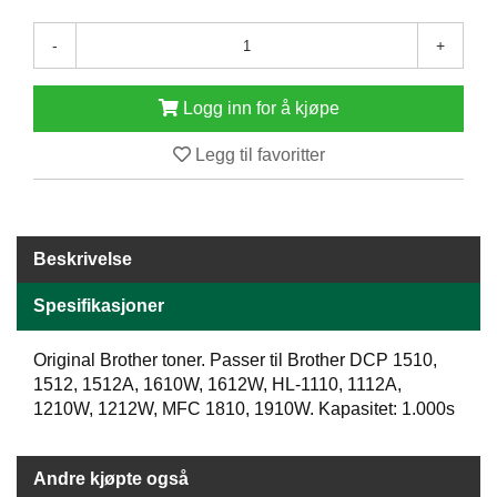
E
N
-
+
H
O
L
Logg inn for å kjøpe
D
/
Legg til favoritter
T
Ø
R
K
Beskrivelse
Spesifikasjoner
K
A
N
Original Brother toner. Passer til Brother DCP 1510,
T
1512, 1512A, 1610W, 1612W, HL-1110, 1112A,
I
1210W, 1212W, MFC 1810, 1910W. Kapasitet: 1.000s
N
E
/
K
Andre kjøpte også