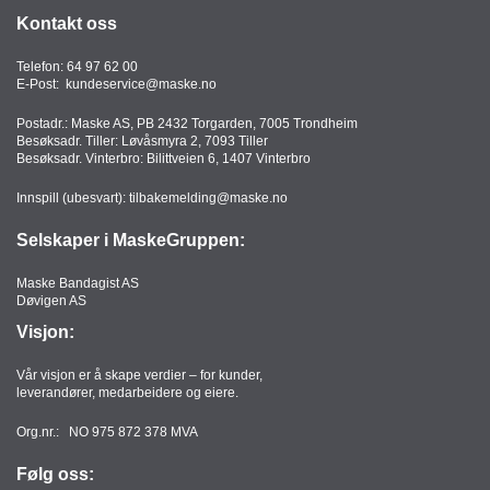
Kontakt oss
Telefon:
64 97 62 00
E-Post:
kundeservice@maske.no
Postadr.: Maske AS, PB 2432 Torgarden, 7005 Trondheim
Besøksadr. Tiller: Løvåsmyra 2, 7093 Tiller
Besøksadr. Vinterbro: Bilittveien 6, 1407 Vinterbro
Innspill (ubesvart):
tilbakemelding@maske.no
Selskaper i MaskeGruppen:
Maske Bandagist AS
Døvigen AS
Visjon:
Vår visjon er å skape verdier – for kunder,
leverandører, medarbeidere og eiere.
Org.nr.: NO 975 872 378 MVA
Følg oss: