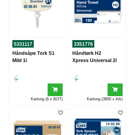
T
O
R
/
S
K
O
L
5331117
3351776
E
Håndsåpe Tork S1
Håndtørk H2
Mild 1l
Xpress Universal 2l
D
A
T
A
/
E
Kartong (6 x BOT)
Kartong (3800 x Ark)
R
G
O
N
O
M