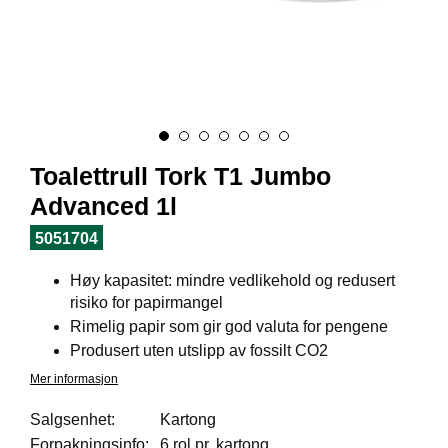
I
L
J
Ø
S
O
R
T
I
Toalettrull Tork T1 Jumbo
M
E
Advanced 1l
N
T
5051704
Høy kapasitet: mindre vedlikehold og redusert
H
risiko for papirmangel
E
Rimelig papir som gir god valuta for pengene
L
Produsert uten utslipp av fossilt CO2
S
E
Mer informasjon
Salgsenhet:
Kartong
Forpakningsinfo:
6 rol pr. kartong
R