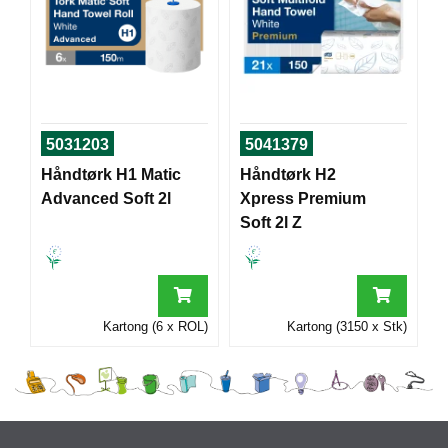
I
G
R
A
F
5031203
5041379
I
Håndtørk H1 Matic
Håndtørk H2
S
K
Advanced Soft 2l
Xpress Premium
Soft 2l Z
Kartong (6 x ROL)
Kartong (3150 x Stk)