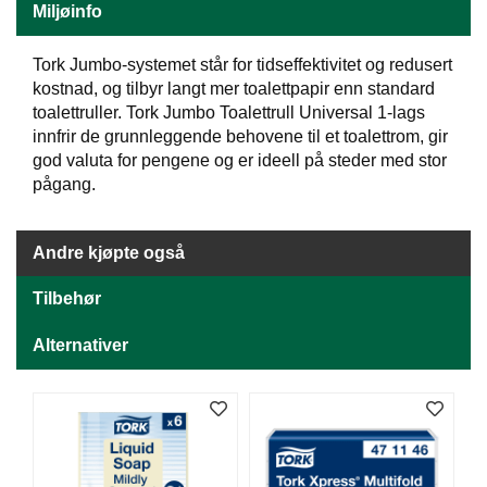
J
Miljøinfo
Ø
K
K
Tork Jumbo-systemet står for tidseffektivitet og redusert
E
kostnad, og tilbyr langt mer toalettpapir enn standard
N
toalettruller. Tork Jumbo Toalettrull Universal 1-lags
innfrir de grunnleggende behovene til et toalettrom, gir
god valuta for pengene og er ideell på steder med stor
E
pågang.
M
B
A
Andre kjøpte også
L
L
Tilbehør
A
S
J
Alternativer
E
K
O
N