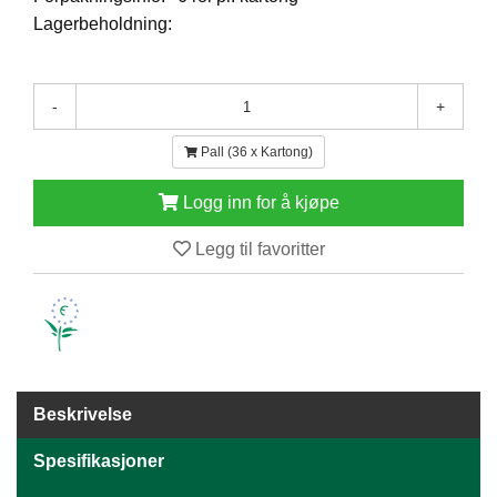
E
Lagerbeholdning:
N
H
O
L
-
+
D
/
Pall (36 x Kartong)
T
Ø
Logg inn for å kjøpe
R
K
Legg til favoritter
K
A
N
T
I
N
Beskrivelse
E
/
Spesifikasjoner
K