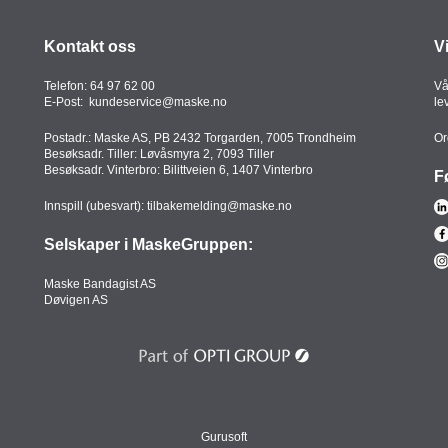
Kontakt oss
V
Telefon:
64 97 62 00
Vå
E-Post:
kundeservice@maske.no
le
Postadr.: Maske AS, PB 2432 Torgarden, 7005 Trondheim
Or
Besøksadr. Tiller: Løvåsmyra 2, 7093 Tiller
Besøksadr. Vinterbro: Bilittveien 6, 1407 Vinterbro
F
Innspill (ubesvart):
tilbakemelding@maske.no
Selskaper i MaskeGruppen:
Maske Bandagist AS
Døvigen AS
Gurusoft