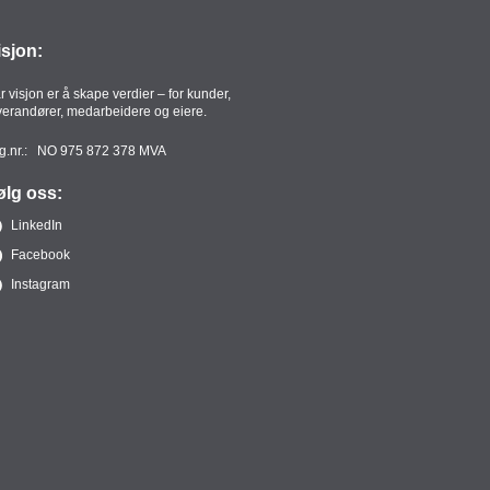
isjon:
r visjon er å skape verdier – for kunder,
verandører, medarbeidere og eiere.
g.nr.: NO 975 872 378 MVA
ølg oss:
LinkedIn
Facebook
Instagram