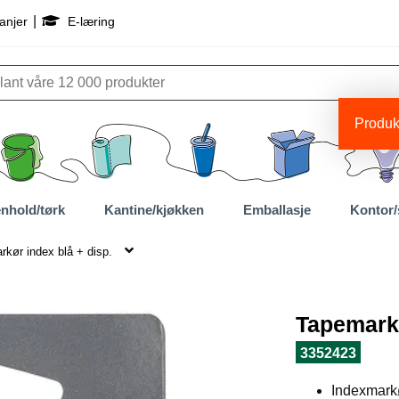
|
anjer
E-læring
Produkt
nhold/tørk
Kantine/kjøkken
Emballasje
Kontor/
kør index blå + disp.
Tapemarkø
3352423
Indexmarkø