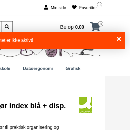
0
Min side
Favoritter
0
Beløp
0,00
et er ikke aktivt!
skole
Data/ergonomi
Grafisk
r index blå + disp.
r til praktisk organisering og