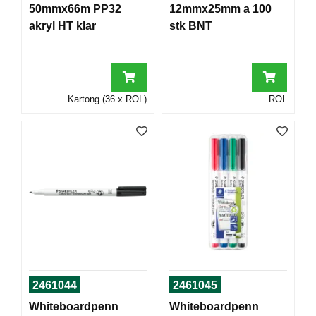
50mmx66m PP32
12mmx25mm a 100
T
O
akryl HT klar
stk BNT
R
/
S
K
O
Kartong (36 x ROL)
ROL
L
E
D
A
T
A
/
E
R
G
O
2461044
2461045
N
O
Whiteboardpenn
Whiteboardpenn
M