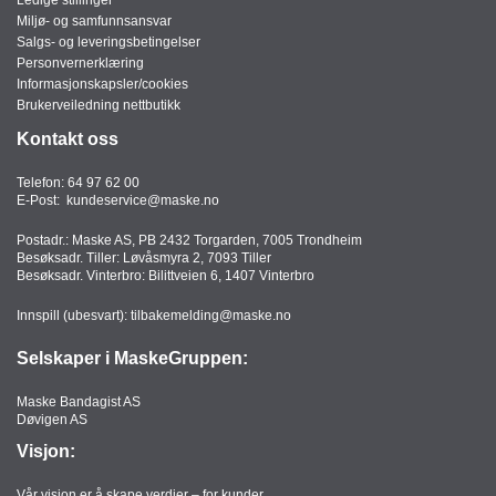
Miljø- og samfunnsansvar
Salgs- og leveringsbetingelser
Personvernerklæring
Informasjonskapsler/cookies
Brukerveiledning nettbutikk
Kontakt oss
Telefon:
64 97 62 00
E-Post:
kundeservice@maske.no
Postadr.: Maske AS, PB 2432 Torgarden, 7005 Trondheim
Besøksadr. Tiller: Løvåsmyra 2, 7093 Tiller
Besøksadr. Vinterbro: Bilittveien 6, 1407 Vinterbro
Innspill (ubesvart):
tilbakemelding@maske.no
Selskaper i MaskeGruppen:
Maske Bandagist AS
Døvigen AS
Visjon:
Vår visjon er å skape verdier – for kunder,