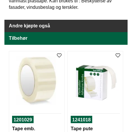
J
vannfast plasttape. Kan brukes til : Beskyttelse av
Ø
fasader, vindusbeslag og terskler.
K
K
E
Andre kjøpte også
N
Tilbehør
E
M
B
A
L
L
A
S
J
E
K
1201029
1241018
O
Tape emb.
Tape pute
N