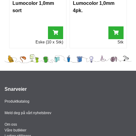
Lumocolor 1,0mm
Lumocolor 1,0mm
I
sort
4pk.
G
R
A
Eske (10 x Stk)
Stk
F
I
S
K
Snarveier
Produktkatalog
Meld deg på vårt nyhetsbrev
Om oss
Våre butikker
Ledige stillinger