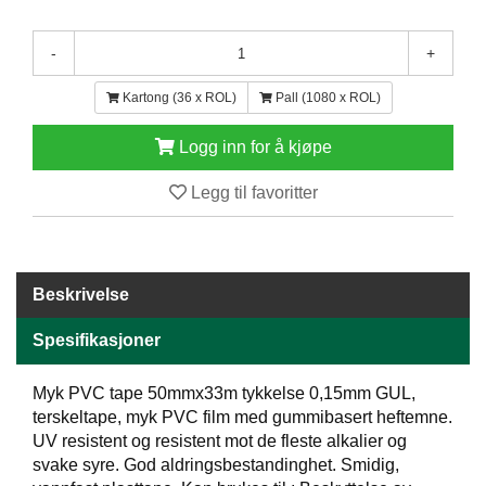
E
N
-
+
H
O
Kartong (36 x ROL)
Pall (1080 x ROL)
L
D
/
Logg inn for å kjøpe
T
Ø
Legg til favoritter
R
K
Beskrivelse
K
A
Spesifikasjoner
N
T
I
Myk PVC tape 50mmx33m tykkelse 0,15mm GUL,
N
terskeltape, myk PVC film med gummibasert heftemne.
E
UV resistent og resistent mot de fleste alkalier og
/
svake syre. God aldringsbestandinghet. Smidig,
K