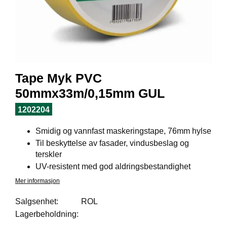
I
L
J
Ø
S
O
R
T
Tape Myk PVC
I
M
50mmx33m/0,15mm GUL
E
N
1202204
T
Smidig og vannfast maskeringstape, 76mm hylse
Til beskyttelse av fasader, vindusbeslag og
H
terskler
E
UV-resistent med god aldringsbestandighet
L
Mer informasjon
S
E
Salgsenhet:
ROL
Lagerbeholdning:
R