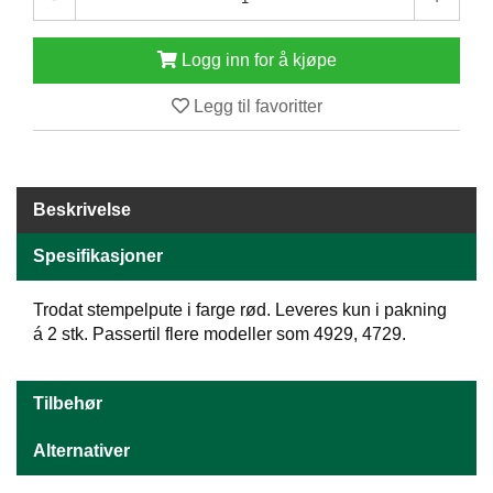
E
N
Logg inn for å kjøpe
H
O
L
Legg til favoritter
D
/
T
Ø
R
Beskrivelse
K
Spesifikasjoner
K
Trodat stempelpute i farge rød. Leveres kun i pakning
A
á 2 stk. Passertil flere modeller som 4929, 4729.
N
T
I
Tilbehør
N
E
Alternativer
/
K