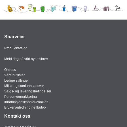
J
Ø
K
K
E
N
Snarveier
E
Produktkatalog
M
B
Meld deg på vårt nyhetsbrev
A
L
Om oss
L
Våre butikker
A
Ledige stillinger
S
Miljø- og samfunnsansvar
J
Salgs- og leveringsbetingelser
E
Personvernerklæring
Informasjonskapsler/cookies
Brukerveiledning nettbutikk
K
Kontakt oss
O
N