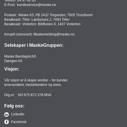
Telefon:
64 97 62 00
T
E-Post:
kundeservice@maske.no
O
R
Postadr.: Maske AS, PB 2432 Torgarden, 7005 Trondheim
Besøksadr. Tiller: Løvåsmyra 2, 7093 Tiller
/
Besøksadr. Vinterbro: Bilittveien 6, 1407 Vinterbro
S
K
Innspill (ubesvart):
tilbakemelding@maske.no
O
L
Selskaper i MaskeGruppen:
E
Maske Bandagist AS
Døvigen AS
D
Visjon:
A
T
Vår visjon er å skape verdier – for kunder,
A
leverandører, medarbeidere og eiere.
/
E
Org.nr.: NO 975 872 378 MVA
R
G
Følg oss:
O
LinkedIn
N
O
Facebook
M