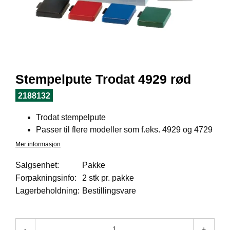
I
L
J
Ø
S
O
R
T
Stempelpute Trodat 4929 rød
I
M
2188132
E
N
Trodat stempelpute
T
Passer til flere modeller som f.eks. 4929 og 4729
Mer informasjon
H
E
Salgsenhet:
Pakke
L
Forpakningsinfo:
2 stk pr. pakke
S
Lagerbeholdning:
Bestillingsvare
E
-
+
R