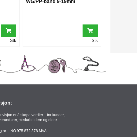
WG/PP-bånd 9-19mm
Stk
Stk
isjon:
r visjon er å skape verdier – for kunder,
verandører, medarbeidere og eiere.
g.nr.: NO 975 872 378 MVA