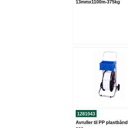
13mmx1100m-375kg
1281043
Avruller til PP plastbånd