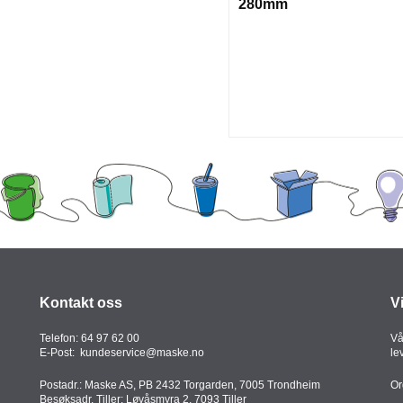
280mm
Kontakt oss
V
Telefon:
64 97 62 00
Vå
E-Post:
kundeservice@maske.no
le
Postadr.: Maske AS, PB 2432 Torgarden, 7005 Trondheim
Or
Besøksadr. Tiller: Løvåsmyra 2, 7093 Tiller