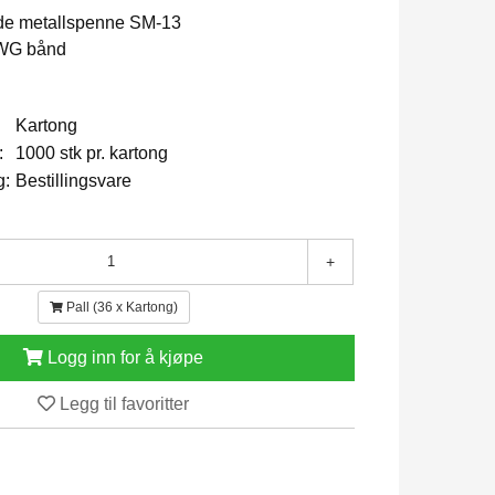
de metallspenne SM-13
 WG bånd
Kartong
:
1000 stk pr. kartong
g:
Bestillingsvare
+
Pall (36 x Kartong)
Logg inn for å kjøpe
Legg til favoritter