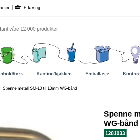
|
anjer
E-læring
nhold/tørk
Kantine/kjøkken
Emballasje
Kontor/
Spenne metall SM-13 til 13mm WG-bånd
Spenne me
WG-bånd
1281033