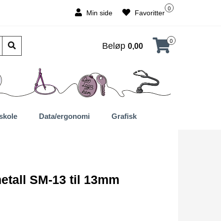
0
Min side
Favoritter
0
Beløp
0,00
skole
Data/ergonomi
Grafisk
tall SM-13 til 13mm