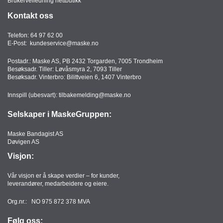
Brukerveiledning nettbutikk
Kontakt oss
Telefon:
64 97 62 00
E-Post:
kundeservice@maske.no
Postadr.: Maske AS, PB 2432 Torgarden, 7005 Trondheim
Besøksadr. Tiller: Løvåsmyra 2, 7093 Tiller
Besøksadr. Vinterbro: Bilittveien 6, 1407 Vinterbro
Innspill (ubesvart):
tilbakemelding@maske.no
Selskaper i MaskeGruppen:
Maske Bandagist AS
Døvigen AS
Visjon:
Vår visjon er å skape verdier – for kunder,
leverandører, medarbeidere og eiere.
Org.nr.: NO 975 872 378 MVA
Følg oss: