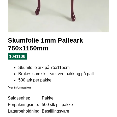
I
L
J
Ø
S
O
R
T
Skumfolie 1mm Palleark
I
M
750x1150mm
E
N
1041106
T
Skumfolie ark på 75x115cm
Brukes som skilleark ved pakking på pall
H
500 ark per pakke
E
Mer informasjon
L
S
Salgsenhet:
Pakke
E
Forpakningsinfo:
500 stk pr. pakke
Lagerbeholdning:
Bestillingsvare
R