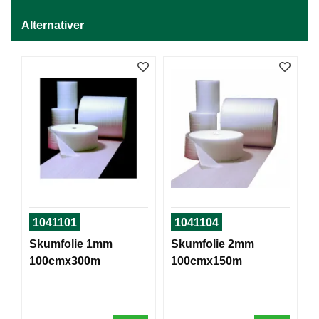
J
Ø
Alternativer
K
K
E
N
E
M
B
A
L
L
A
S
1041101
1041104
J
E
Skumfolie 1mm
Skumfolie 2mm
100cmx300m
100cmx150m
K
O
N