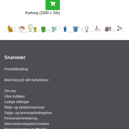
I
Kartong (1000 x Stk)
G
R
A
F
I
S
K
Snarveier
Produktkatalog
Meld deg på vårt nyhetsbrev
Om oss
Våre butikker
Ledige stillinger
Miljø- og samfunnsansvar
Salgs- og leveringsbetingelser
Personvernerklæring
Informasjonskapsler/cookies