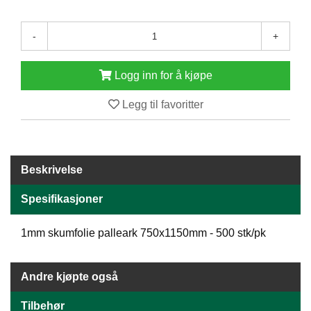
E
N
-
+
H
O
L
Logg inn for å kjøpe
D
/
Legg til favoritter
T
Ø
R
K
Beskrivelse
K
Spesifikasjoner
A
N
T
1mm skumfolie palleark 750x1150mm - 500 stk/pk
I
N
E
Andre kjøpte også
/
K
Tilbehør