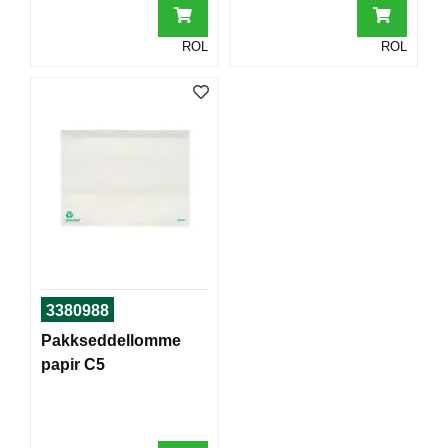
T
O
ROL
ROL
R
/
S
K
O
L
E
D
A
T
A
/
3380988
E
Pakkseddellomme
R
papir C5
G
O
N
O
M