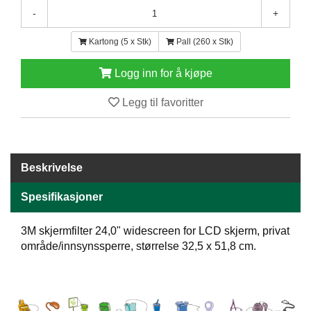
E
-
+
N
H
Kartong (5 x Stk)
Pall (260 x Stk)
O
L
Logg inn for å kjøpe
D
/
Legg til favoritter
T
Ø
R
K
Beskrivelse
K
Spesifikasjoner
A
N
3M skjermfilter 24,0" widescreen for LCD skjerm, privat
T
I
område/innsynssperre, størrelse 32,5 x 51,8 cm.
N
E
/
K