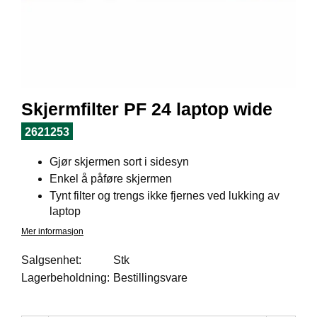
I
L
J
Ø
S
O
R
T
Skjermfilter PF 24 laptop wide
I
M
2621253
E
N
Gjør skjermen sort i sidesyn
T
Enkel å påføre skjermen
Tynt filter og trengs ikke fjernes ved lukking av
laptop
H
E
Mer informasjon
L
S
Salgsenhet:
Stk
E
Lagerbeholdning:
Bestillingsvare
R