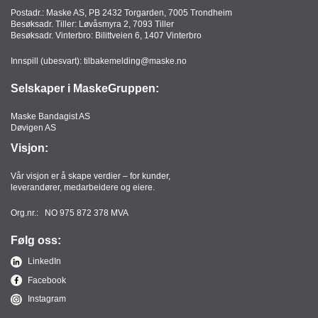
T
Postadr.: Maske AS, PB 2432 Torgarden, 7005 Trondheim
O
Besøksadr. Tiller: Løvåsmyra 2, 7093 Tiller
Besøksadr. Vinterbro: Bilittveien 6, 1407 Vinterbro
R
/
Innspill (ubesvart):
tilbakemelding@maske.no
S
K
Selskaper i MaskeGruppen:
O
L
Maske Bandagist AS
E
Døvigen AS
Visjon:
D
Vår visjon er å skape verdier – for kunder,
A
leverandører, medarbeidere og eiere.
T
A
Org.nr.: NO 975 872 378 MVA
/
E
Følg oss:
R
G
LinkedIn
O
Facebook
N
Instagram
O
M