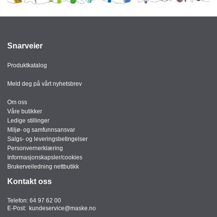
J
Ø
K
K
E
Snarveier
N
Produktkatalog
E
Meld deg på vårt nyhetsbrev
M
B
Om oss
A
Våre butikker
L
Ledige stillinger
L
Miljø- og samfunnsansvar
A
Salgs- og leveringsbetingelser
S
Personvernerklæring
J
Informasjonskapsler/cookies
E
Brukerveiledning nettbutikk
Kontakt oss
K
Telefon:
64 97 62 00
O
E-Post:
kundeservice@maske.no
N