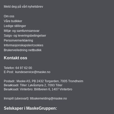
Meld deg på vårt nyhetsbrev
Om oss
Våre butikker
Ledige stillinger
Miljø- og samfunnsansvar
Salgs- og leveringsbetingelser
Personvernerklæring
Informasjonskapsler/cookies
Brukerveiledning nettbutikk
Kontakt oss
Telefon:
64 97 62 00
E-Post:
kundeservice@maske.no
Postadr.: Maske AS, PB 2432 Torgarden, 7005 Trondheim
Besøksadr. Tiller: Løvåsmyra 2, 7093 Tiller
Besøksadr. Vinterbro: Bilittveien 6, 1407 Vinterbro
Innspill (ubesvart):
tilbakemelding@maske.no
Selskaper i MaskeGruppen: