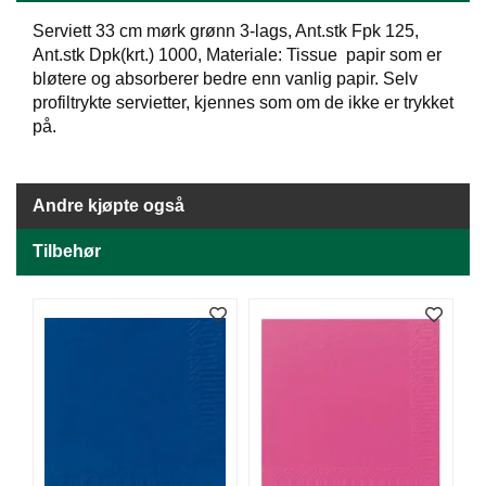
J
Ø
Serviett 33 cm mørk grønn 3-lags, Ant.stk Fpk 125,
K
Ant.stk Dpk(krt.) 1000, Materiale: Tissue papir som er
K
bløtere og absorberer bedre enn vanlig papir. Selv
E
profiltrykte servietter, kjennes som om de ikke er trykket
N
på.
E
M
Andre kjøpte også
B
A
Tilbehør
L
L
A
S
J
E
K
O
N