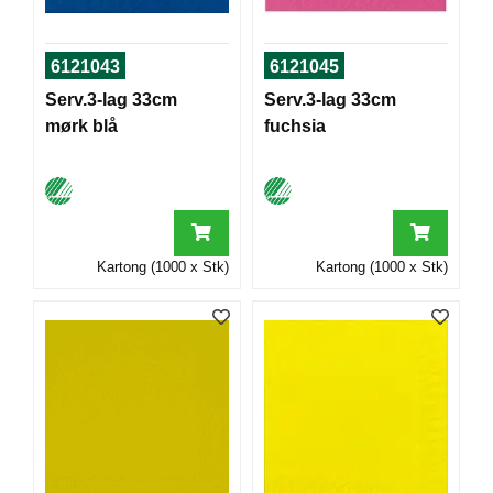
T
O
R
6121043
6121045
/
S
Serv.3-lag 33cm
Serv.3-lag 33cm
K
mørk blå
fuchsia
O
L
E
D
Kartong (1000 x Stk)
Kartong (1000 x Stk)
A
T
A
/
E
R
G
O
N
O
M