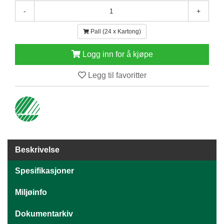
E
-
+
N
H
Pall (24 x Kartong)
O
L
Logg inn for å kjøpe
D
/
Legg til favoritter
T
Ø
R
K
K
A
Beskrivelse
N
T
Spesifikasjoner
I
N
Miljøinfo
E
/
Dokumentarkiv
K