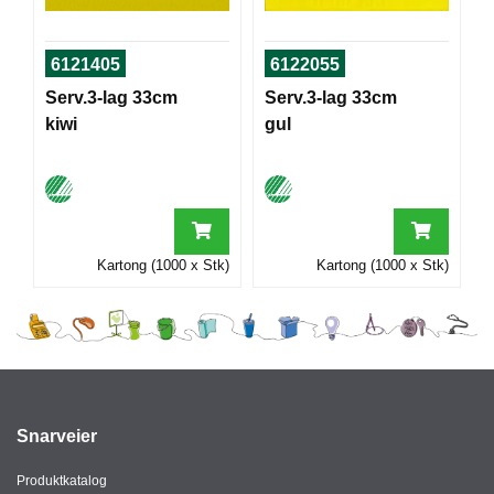
I
6121405
6122055
G
Serv.3-lag 33cm
Serv.3-lag 33cm
R
kiwi
gul
A
F
I
S
K
Kartong (1000 x Stk)
Kartong (1000 x Stk)
Snarveier
Produktkatalog