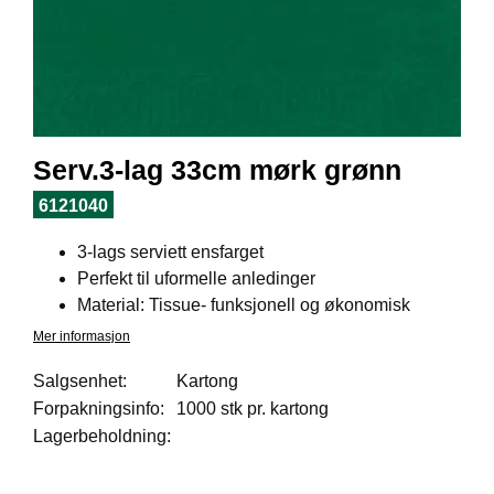
I
L
J
Ø
S
O
R
T
Serv.3-lag 33cm mørk grønn
I
M
6121040
E
N
3-lags serviett ensfarget
T
Perfekt til uformelle anledinger
Material: Tissue- funksjonell og økonomisk
H
Mer informasjon
E
L
Salgsenhet:
Kartong
S
Forpakningsinfo:
1000 stk pr. kartong
E
Lagerbeholdning:
R