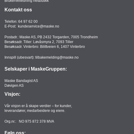
Brukerveiledning nettbutikk
Kontakt oss
Telefon:
64 97 62 00
E-Post:
kundeservice@maske.no
Postadr.: Maske AS, PB 2432 Torgarden, 7005 Trondheim
Besøksadr. Tiller: Løvåsmyra 2, 7093 Tiller
Besøksadr. Vinterbro: Bilittveien 6, 1407 Vinterbro
Innspill (ubesvart):
tilbakemelding@maske.no
Selskaper i MaskeGruppen:
Maske Bandagist AS
Døvigen AS
Visjon:
Vår visjon er å skape verdier – for kunder,
leverandører, medarbeidere og eiere.
Org.nr.: NO 975 872 378 MVA
Følg oss: