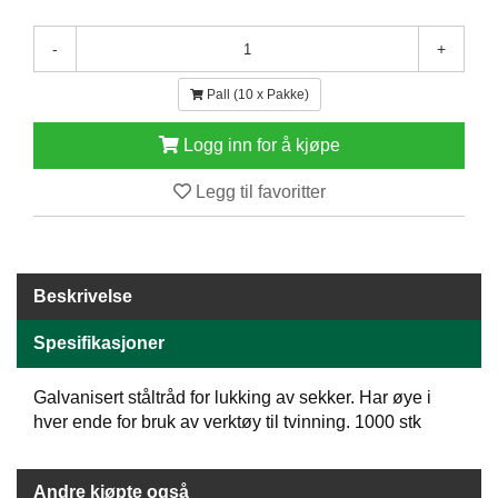
E
N
-
+
H
O
Pall (10 x Pakke)
L
D
Logg inn for å kjøpe
/
T
Ø
Legg til favoritter
R
K
Beskrivelse
K
A
Spesifikasjoner
N
T
I
Galvanisert ståltråd for lukking av sekker. Har øye i
N
hver ende for bruk av verktøy til tvinning. 1000 stk
E
/
K
Andre kjøpte også