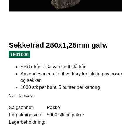
I
L
J
Ø
S
O
R
T
Sekketråd 250x1,25mm galv.
I
M
1861006
E
N
Sekketråd - Galvanisertl ståltråd
T
Anvendes med et drillverktøy for lukking av poser
og sekker
1000 stk per bunt, 5 bunter per kartong
H
E
Mer informasjon
L
S
Salgsenhet:
Pakke
E
Forpakningsinfo:
5000 stk pr. pakke
Lagerbeholdning:
R