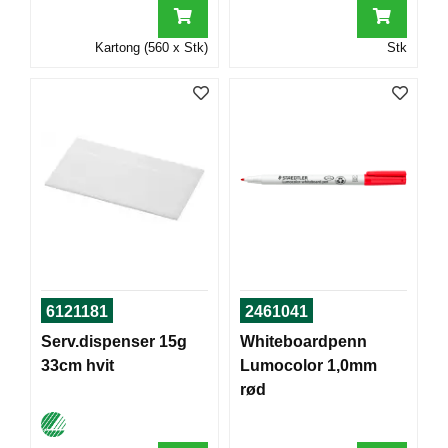
T
O
Kartong (560 x Stk)
Stk
R
/
S
K
O
L
E
D
A
T
A
/
6121181
2461041
E
Serv.dispenser 15g
Whiteboardpenn
R
33cm hvit
Lumocolor 1,0mm
G
O
rød
N
O
M