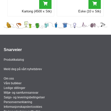
I
Kartong (4500 x Stk)
Eske (10 x Stk)
G
R
A
F
I
S
K
Snarveier
Produktkatalog
Meld deg på vårt nyhetsbrev
Om oss
Våre butikker
Ledige stillinger
Miljø- og samfunnsansvar
Salgs- og leveringsbetingelser
Personvernerklæring
Informasjonskapsler/cookies