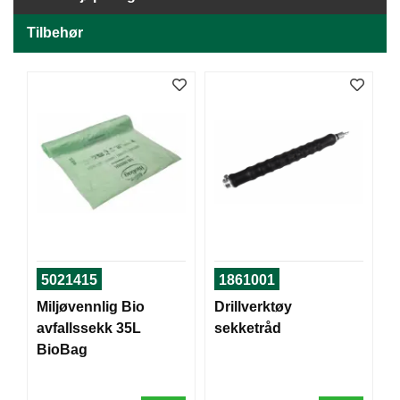
J
Ø
Tilbehør
K
K
E
N
E
M
B
A
L
L
A
S
5021415
1861001
J
E
Miljøvennlig Bio
Drillverktøy
avfallssekk 35L
sekketråd
BioBag
K
O
N