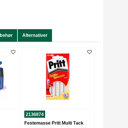
lbehør
Alternativer
2136874
Festemasse Pritt Multi Tack