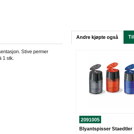
Ti
Andre kjøpte også
sentasjon. Stive permer
 1 stk.
2091005
Blyantspisser Staedtler