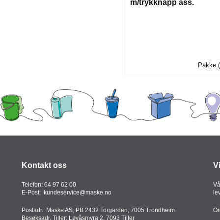
m/trykknapp ass.
Pakke (
Kontakt oss
V
Telefon:
64 97 62 00
Vå
E-Post:
kundeservice@maske.no
le
Postadr.: Maske AS, PB 2432 Torgarden, 7005 Trondheim
Or
Besøksadr. Tiller: Løvåsmyra 2, 7093 Tiller