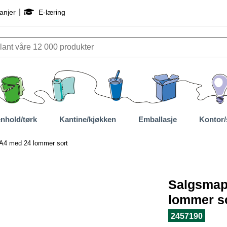
|
anjer
E-læring
nhold/tørk
Kantine/kjøkken
Emballasje
Kontor/
A4 med 24 lommer sort
Salgsmap
lommer s
2457190