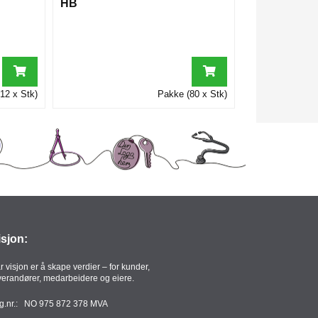
HB
12 x Stk)
Pakke (80 x Stk)
isjon:
r visjon er å skape verdier – for kunder,
verandører, medarbeidere og eiere.
g.nr.: NO 975 872 378 MVA