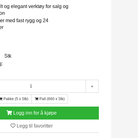
lt og elegant verktøy for salg og
jon
er med fast rygg og 24
er
Stk
g:
+
Pakke (5 x Stk)
Pall (660 x Stk)
Logg inn for å kjøpe
Legg til favoritter