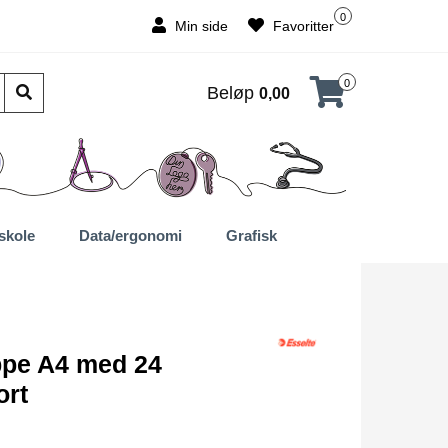
0
Min side
Favoritter
0
Beløp
0,00
skole
Data/ergonomi
Grafisk
pe A4 med 24
ort