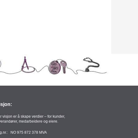
isjon:
r visjon er å skape verdier – for kunder,
verandører, medarbeidere og eiere.
g.nr.: NO 975 872 378 MVA