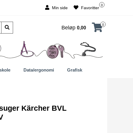
0
Min side
Favoritter
0
Beløp
0,00
skole
Data/ergonomi
Grafisk
suger Kärcher BVL
V