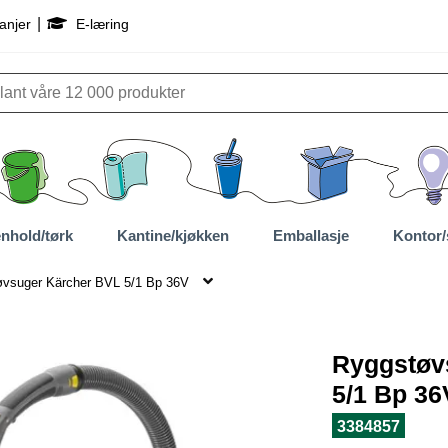
|
anjer
E-læring
nhold/tørk
Kantine/kjøkken
Emballasje
Kontor/
vsuger Kärcher BVL 5/1 Bp 36V
Ryggstøv
5/1 Bp 36
3384857