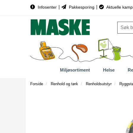
|
|
Infosenter
Pakkesporing
Aktuelle kamp
Miljøsortiment
Helse
Re
Forside
Renhold og tørk
Renholdsutstyr
Ryggstø