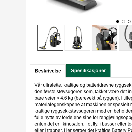
Spesifikasjoner
Beskrivelse
Vår ultralette, kraftige og batteridrevne ryggse
den første støvsugeren som, takket være det i
bare veier < 4,6 kg (bærevekt på ryggen). I tille
materialegenskapene at maskinen er spesielt 
kraftige ryggsekkstøvsugeren med en beholderkap
fulle nytte av fordelene sine for rengjøringso
enten det er i kinosalen, i et fly, i busser eller t
eller i trapper. Her sørger det kraftige Battery 