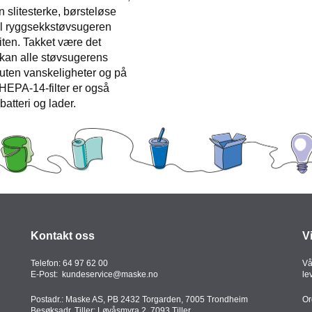
n slitesterke, børsteløse
l ryggsekkstøvsugeren
liten. Takket være det
 kan alle støvsugerens
s uten vanskeligheter og på
 HEPA-14-filter er også
batteri og lader.
Kontakt oss
V
Telefon:
64 97 62 00
Vå
E-Post:
kundeservice@maske.no
le
Postadr.: Maske AS, PB 2432 Torgarden, 7005 Trondheim
Or
Besøksadr. Tiller: Løvåsmyra 2, 7093 Tiller