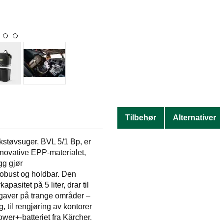
Tilbehør
Alternativer
kkstøvsuger, BVL 5/1 Bp, er
nnovative EPP-materialet,
gg gjør
robust og holdbar. Den
asitet på 5 liter, drar til
ppgaver på trange områder –
og, til rengjøring av kontorer
Power+-batteriet fra Kärcher,