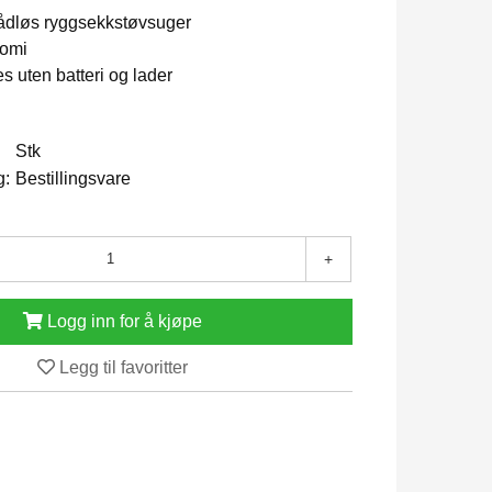
 trådløs ryggsekkstøvsuger
nomi
s uten batteri og lader
Stk
g:
Bestillingsvare
+
Logg inn for å kjøpe
Legg til favoritter