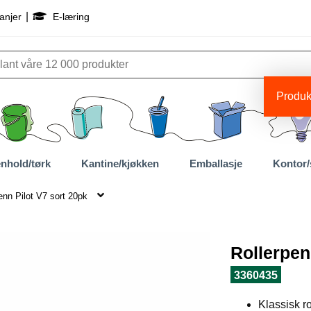
|
anjer
E-læring
Produkt
nhold/tørk
Kantine/kjøkken
Emballasje
Kontor/
enn Pilot V7 sort 20pk
Rollerpen
3360435
Klassisk 