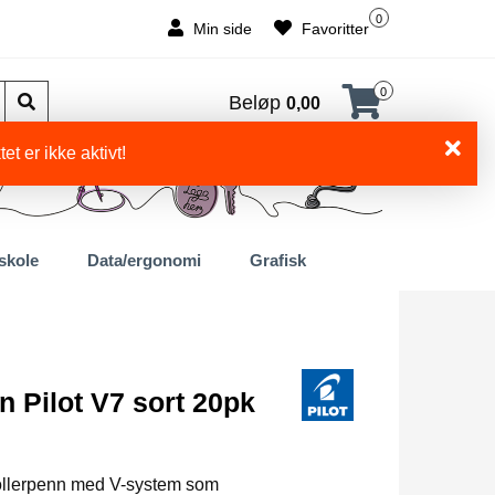
0
Min side
Favoritter
0
Beløp
0,00
et er ikke aktivt!
skole
Data/ergonomi
Grafisk
n Pilot V7 sort 20pk
rollerpenn med V-system som