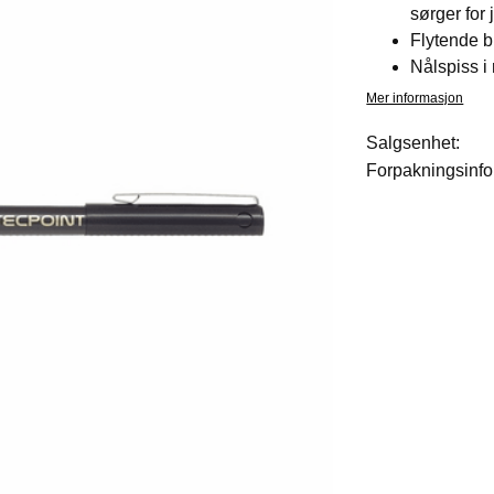
sørger for 
Flytende b
Nålspiss i r
Mer informasjon
Salgsenhet:
Forpakningsinfo