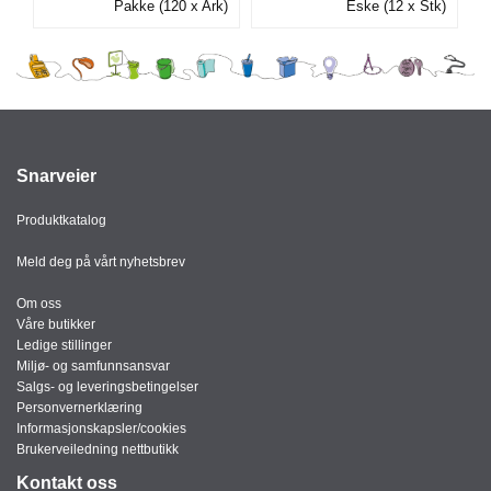
Pakke (120 x Ark)
Eske (12 x Stk)
I
G
R
A
F
I
Snarveier
S
K
Produktkatalog
Meld deg på vårt nyhetsbrev
Om oss
Våre butikker
Ledige stillinger
Miljø- og samfunnsansvar
Salgs- og leveringsbetingelser
Personvernerklæring
Informasjonskapsler/cookies
Brukerveiledning nettbutikk
Kontakt oss