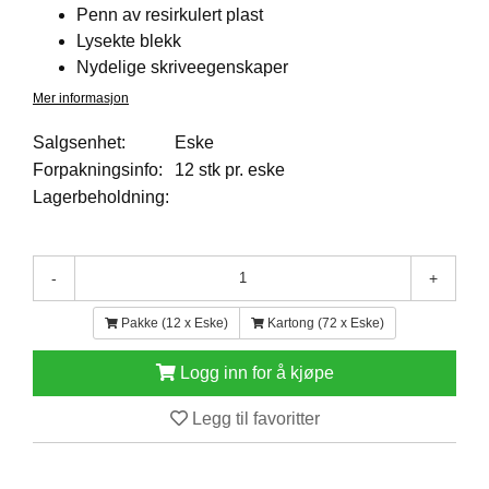
I
Penn av resirkulert plast
L
Lysekte blekk
J
Nydelige skriveegenskaper
Ø
S
Mer informasjon
O
R
Salgsenhet:
Eske
T
Forpakningsinfo:
12 stk pr. eske
I
M
Lagerbeholdning:
E
N
T
-
+
Pakke (12 x Eske)
Kartong (72 x Eske)
H
E
L
Logg inn for å kjøpe
S
E
Legg til favoritter
R