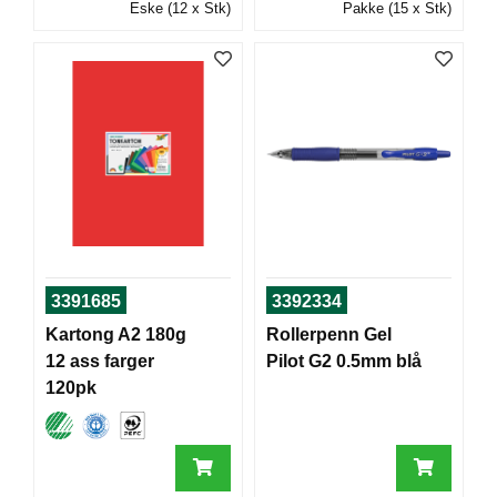
Eske (12 x Stk)
Pakke (15 x Stk)
T
O
R
/
S
K
O
L
E
D
A
3391685
3392334
T
A
Kartong A2 180g
Rollerpenn Gel
/
12 ass farger
Pilot G2 0.5mm blå
E
R
120pk
G
O
N
O
M