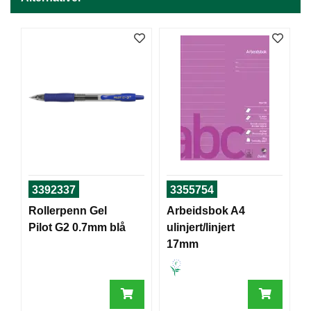
J
Ø
K
K
E
N
E
M
B
A
L
L
3392337
3355754
A
S
Rollerpenn Gel
Arbeidsbok A4
J
Pilot G2 0.7mm blå
ulinjert/linjert
E
17mm
K
O
N