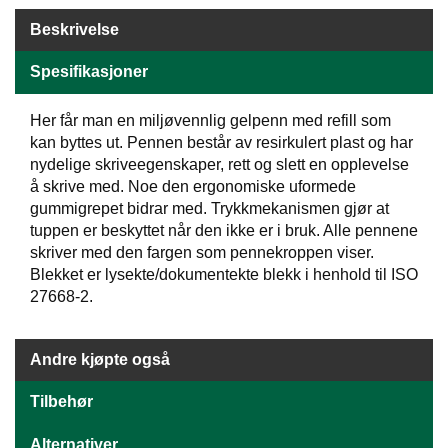
E
Beskrivelse
N
H
Spesifikasjoner
O
L
D
Her får man en miljøvennlig gelpenn med refill som
/
kan byttes ut. Pennen består av resirkulert plast og har
T
nydelige skriveegenskaper, rett og slett en opplevelse
Ø
å skrive med. Noe den ergonomiske uformede
R
gummigrepet bidrar med. Trykkmekanismen gjør at
K
tuppen er beskyttet når den ikke er i bruk. Alle pennene
skriver med den fargen som pennekroppen viser.
Blekket er lysekte/dokumentekte blekk i henhold til ISO
K
27668-2.
A
N
T
I
Andre kjøpte også
N
E
Tilbehør
/
K
Alternativer