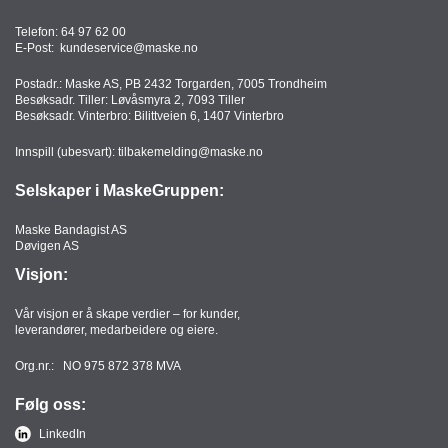
Telefon:
64 97 62 00
E-Post:
kundeservice@maske.no
Postadr.: Maske AS, PB 2432 Torgarden, 7005 Trondheim
Besøksadr. Tiller: Løvåsmyra 2, 7093 Tiller
Besøksadr. Vinterbro: Bilittveien 6, 1407 Vinterbro
Innspill (ubesvart):
tilbakemelding@maske.no
Selskaper i MaskeGruppen:
Maske Bandagist AS
Døvigen AS
Visjon:
Vår visjon er å skape verdier – for kunder,
leverandører, medarbeidere og eiere.
Org.nr.: NO 975 872 378 MVA
Følg oss:
LinkedIn