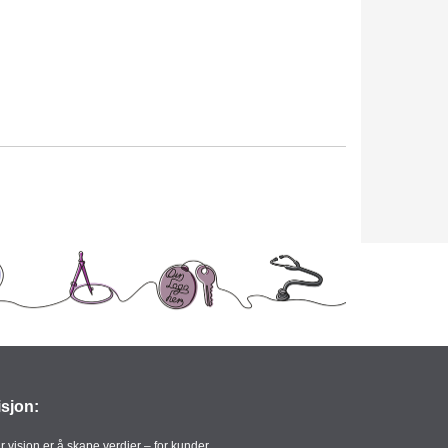
isjon:
r visjon er å skape verdier – for kunder,