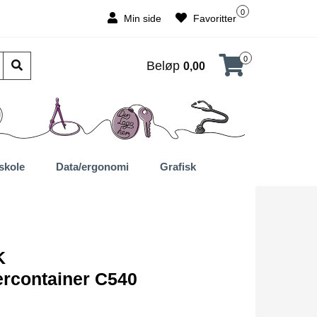
0
Min side
Favoritter
0
Beløp
0,00
skole
Data/ergonomi
Grafisk
K
ercontainer C540