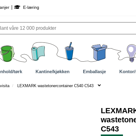
|
anjer
E-læring
nhold/tørk
Kantine/kjøkken
Emballasje
Kontor/
visita
LEXMARK wastetonercontainer C540 C543
LEXMAR
wasteton
C543