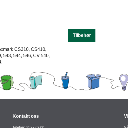
Tilbehør
 Lexmark CS310, CS410,
543, 544, 546, CV 540,
4.
Kontakt oss
V
Telefon:
64 97 62 00
Vå