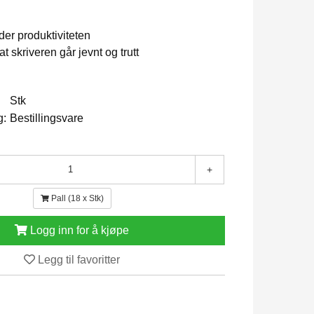
der produktiviteten
at skriveren går jevnt og trutt
Stk
g:
Bestillingsvare
+
Pall (18 x Stk)
Logg inn for å kjøpe
Legg til favoritter