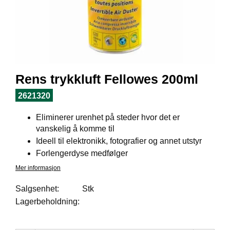
I
L
J
Ø
S
O
R
T
Rens trykkluft Fellowes 200ml
I
M
2621320
E
N
Eliminerer urenhet på steder hvor det er
T
vanskelig å komme til
Ideell til elektronikk, fotografier og annet utstyr
Forlengerdyse medfølger
H
E
Mer informasjon
L
S
Salgsenhet:
Stk
E
Lagerbeholdning:
R