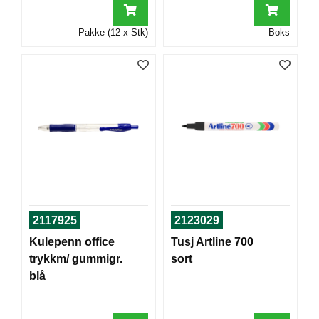
T
O
Pakke (12 x Stk)
Boks
R
/
S
K
O
L
E
D
A
T
A
2117925
2123029
/
E
Kulepenn office
Tusj Artline 700
R
trykkm/ gummigr.
sort
G
O
blå
N
O
M