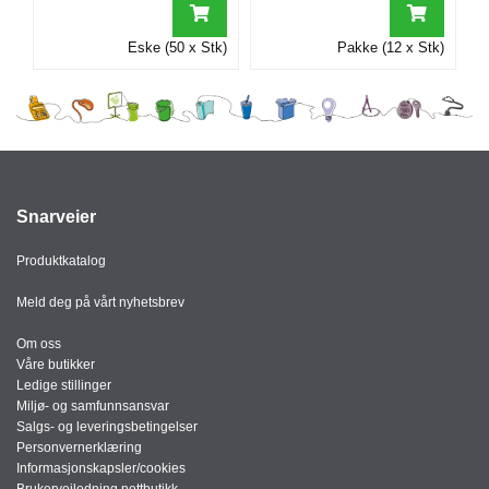
I
Eske (50 x Stk)
Pakke (12 x Stk)
G
R
A
F
I
S
K
Snarveier
Produktkatalog
Meld deg på vårt nyhetsbrev
Om oss
Våre butikker
Ledige stillinger
Miljø- og samfunnsansvar
Salgs- og leveringsbetingelser
Personvernerklæring
Informasjonskapsler/cookies
Brukerveiledning nettbutikk