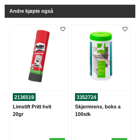
J
Ø
Andre kjøpte også
K
K
E
N
E
M
B
A
L
L
A
S
2136519
3352724
J
E
Limstift Pritt hvit
Skjermrens, boks a
20gr
100stk
K
O
N