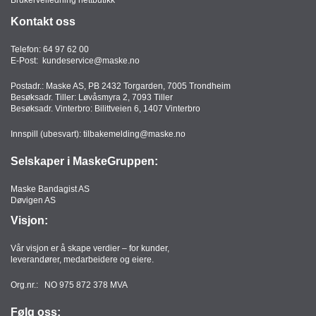
Kontakt oss
Telefon:
64 97 62 00
E-Post:
kundeservice@maske.no
Postadr.: Maske AS, PB 2432 Torgarden, 7005 Trondheim
Besøksadr. Tiller: Løvåsmyra 2, 7093 Tiller
Besøksadr. Vinterbro: Bilittveien 6, 1407 Vinterbro
Innspill (ubesvart):
tilbakemelding@maske.no
Selskaper i MaskeGruppen:
Maske Bandagist AS
Døvigen AS
Visjon:
Vår visjon er å skape verdier – for kunder,
leverandører, medarbeidere og eiere.
Org.nr.: NO 975 872 378 MVA
Følg oss: