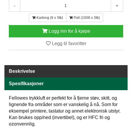
E
-
+
N
H
Kartong (6 x Stk)
Pall (1008 x Stk)
O
L
Logg inn for å kjøpe
D
/
Legg til favoritter
T
Ø
R
K
Beskrivelse
K
Spesifikasjoner
A
N
Fellowes trykkluft er perfekt for å fjerne støv, skitt, og
T
I
lignende fra områder som er vanskelig å nå. Som for
N
eksempel printere, tastatur og annet elektronisk utstyr.
E
Kan brukes opp/ned (invertibel), og er HFC fri og
/
ozonvennlig.
K