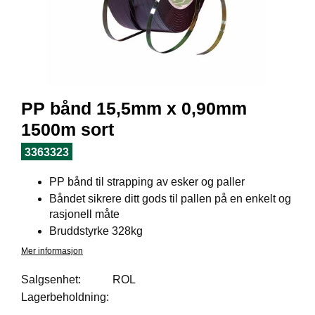
I
L
J
Ø
S
O
R
T
PP bånd 15,5mm x 0,90mm
I
M
1500m sort
E
N
3363323
T
PP bånd til strapping av esker og paller
Båndet sikrere ditt gods til pallen på en enkelt og
H
rasjonell måte
E
Bruddstyrke 328kg
L
Mer informasjon
S
E
Salgsenhet:
ROL
Lagerbeholdning:
R