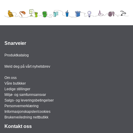
J
Ø
K
K
E
N
Snarveier
E
M
Produktkatalog
B
A
Meld deg på vårt nyhetsbrev
L
L
Om oss
A
Våre butikker
S
Ledige stillinger
J
Miljø- og samfunnsansvar
E
Salgs- og leveringsbetingelser
Personvernerklæring
Informasjonskapsler/cookies
Brukerveiledning nettbutikk
K
O
Kontakt oss
N