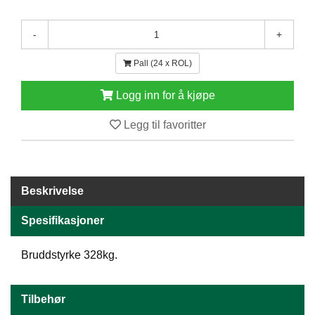
E
N
-
+
H
O
Pall (24 x ROL)
L
D
/
Logg inn for å kjøpe
T
Ø
Legg til favoritter
R
K
Beskrivelse
K
A
Spesifikasjoner
N
T
I
Bruddstyrke 328kg.
N
E
/
Tilbehør
K