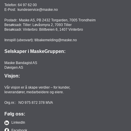
T
Telefon:
64 97 62 00
O
E-Post:
kundeservice@maske.no
R
Postadr.: Maske AS, PB 2432 Torgarden, 7005 Trondheim
/
Besøksadr. Tiller: Løvåsmyra 2, 7093 Tiller
S
Besøksadr. Vinterbro: Bilittveien 6, 1407 Vinterbro
K
O
Innspill (ubesvart):
tilbakemelding@maske.no
L
E
Selskaper i MaskeGruppen:
Maske Bandagist AS
Døvigen AS
D
A
Visjon:
T
A
Vår visjon er å skape verdier – for kunder,
/
leverandører, medarbeidere og eiere.
E
R
Org.nr.: NO 975 872 378 MVA
G
O
Følg oss:
N
LinkedIn
O
M
Facebook