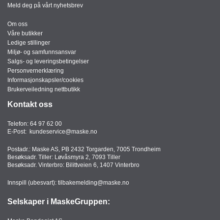
J
Meld deg på vårt nyhetsbrev
Ø
K
Om oss
K
Våre butikker
E
Ledige stillinger
N
Miljø- og samfunnsansvar
Salgs- og leveringsbetingelser
Personvernerklæring
Informasjonskapsler/cookies
E
Brukerveiledning nettbutikk
M
B
Kontakt oss
A
L
Telefon:
64 97 62 00
L
E-Post:
kundeservice@maske.no
A
S
Postadr.: Maske AS, PB 2432 Torgarden, 7005 Trondheim
J
Besøksadr. Tiller: Løvåsmyra 2, 7093 Tiller
E
Besøksadr. Vinterbro: Bilittveien 6, 1407 Vinterbro
Innspill (ubesvart):
tilbakemelding@maske.no
K
Selskaper i MaskeGruppen:
O
N