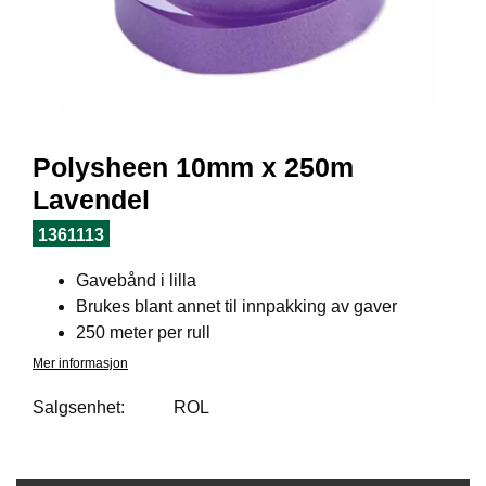
I
L
J
Ø
S
O
R
T
Polysheen 10mm x 250m
I
M
Lavendel
E
N
1361113
T
Gavebånd i lilla
Brukes blant annet til innpakking av gaver
H
250 meter per rull
E
Mer informasjon
L
S
Salgsenhet:
ROL
E
R