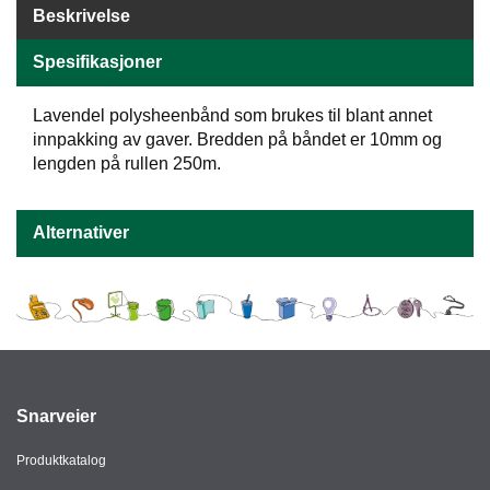
Beskrivelse
E
N
H
Spesifikasjoner
O
L
Lavendel polysheenbånd som brukes til blant annet
D
innpakking av gaver. Bredden på båndet er 10mm og
/
lengden på rullen 250m.
T
Ø
R
K
Alternativer
K
A
N
T
I
N
Snarveier
E
/
Produktkatalog
K