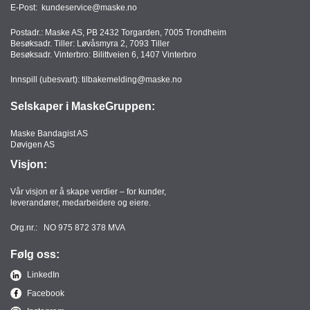
E-Post:
kundeservice@maske.no
Postadr.: Maske AS, PB 2432 Torgarden, 7005 Trondheim
Besøksadr. Tiller: Løvåsmyra 2, 7093 Tiller
Besøksadr. Vinterbro: Bilittveien 6, 1407 Vinterbro
Innspill (ubesvart):
tilbakemelding@maske.no
Selskaper i MaskeGruppen:
Maske Bandagist AS
Døvigen AS
Visjon:
Vår visjon er å skape verdier – for kunder,
leverandører, medarbeidere og eiere.
Org.nr.: NO 975 872 378 MVA
Følg oss:
LinkedIn
Facebook