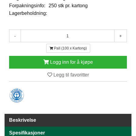
E
Forpakningsinfo:
250 stk pr. kartong
N
Lagerbeholdning:
H
O
L
D
-
+
/
T
Pall (100 x Kartong)
Ø
R
Logg inn for å kjøpe
K
Legg til favoritter
K
A
N
T
I
N
E
Beskrivelse
/
K
Spesifikasjoner