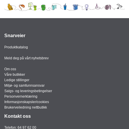
I
G
R
A
Snarveier
F
I
Produktkatalog
S
K
Meld deg på vårt nyhetsbrev
Om oss
Våre butikker
Ledige stillinger
Miljø- og samfunnsansvar
Salgs- og leveringsbetingelser
Personvernerklæring
Informasjonskapsler/cookies
Brukerveiledning nettbutikk
Kontakt oss
Telefon:
64 97 62 00