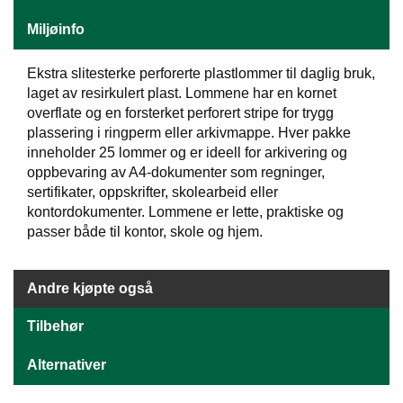
J
Ø
Miljøinfo
K
K
E
Ekstra slitesterke perforerte plastlommer til daglig bruk,
N
laget av resirkulert plast. Lommene har en kornet
overflate og en forsterket perforert stripe for trygg
plassering i ringperm eller arkivmappe. Hver pakke
E
inneholder 25 lommer og er ideell for arkivering og
M
oppbevaring av A4-dokumenter som regninger,
B
sertifikater, oppskrifter, skolearbeid eller
A
kontordokumenter. Lommene er lette, praktiske og
L
passer både til kontor, skole og hjem.
L
A
S
J
Andre kjøpte også
E
Tilbehør
K
Alternativer
O
N