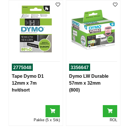
T
O
R
/
S
K
O
L
E
D
2775048
3356647
A
Tape Dymo D1
Dymo LW Durable
T
12mm x 7m
57mm x 32mm
A
/
hvit/sort
(800)
E
R
G
O
N
Pakke (5 x Stk)
ROL
O
M