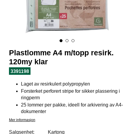
I
L
J
Ø
S
O
R
T
I
Plastlomme A4 m/topp resirk.
M
E
120my klar
N
T
3391198
Laget av resirkulert polypropylen
H
Forsterket perforert stripe for sikker plassering i
E
ringperm
L
25 lommer per pakke, ideell for arkivering av A4-
S
dokumenter
E
Mer informasjon
Salgsenhet:
Kartong
R