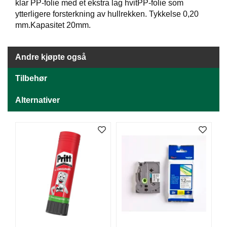
J
klar PP-folie med et ekstra lag hvitPP-folie som
Ø
ytterligere forsterkning av hullrekken. Tykkelse 0,20
K
mm.Kapasitet 20mm.
K
E
N
Andre kjøpte også
Tilbehør
E
M
Alternativer
B
A
L
L
A
S
J
E
K
O
N