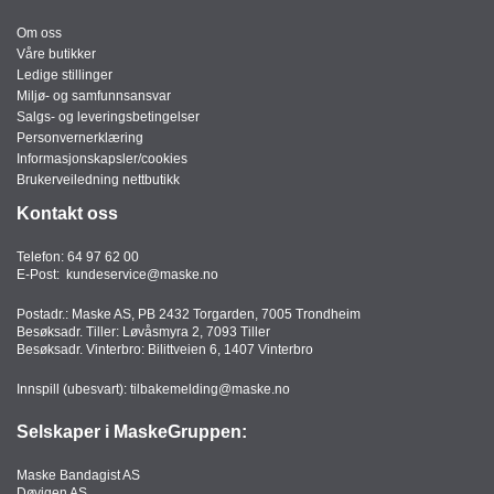
Om oss
Våre butikker
Ledige stillinger
Miljø- og samfunnsansvar
Salgs- og leveringsbetingelser
Personvernerklæring
Informasjonskapsler/cookies
Brukerveiledning nettbutikk
Kontakt oss
Telefon:
64 97 62 00
E-Post:
kundeservice@maske.no
Postadr.: Maske AS, PB 2432 Torgarden, 7005 Trondheim
Besøksadr. Tiller: Løvåsmyra 2, 7093 Tiller
Besøksadr. Vinterbro: Bilittveien 6, 1407 Vinterbro
Innspill (ubesvart):
tilbakemelding@maske.no
Selskaper i MaskeGruppen:
Maske Bandagist AS
Døvigen AS