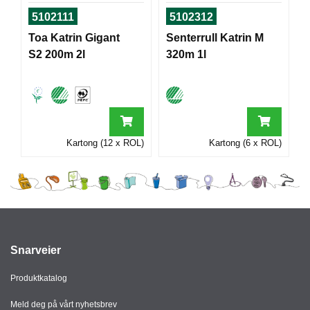
I
5102111
5102312
Toa Katrin Gigant
Senterrull Katrin M
S2 200m 2l
320m 1l
G
R
A
F
I
S
K
Kartong (12 x ROL)
Kartong (6 x ROL)
Snarveier
Produktkatalog
Meld deg på vårt nyhetsbrev