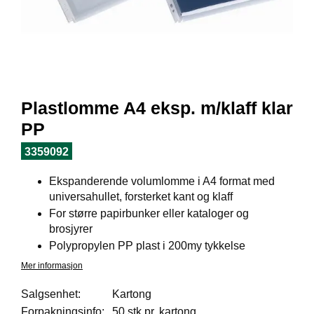
I
L
J
Ø
S
O
R
T
Plastlomme A4 eksp. m/klaff klar
I
M
PP
E
N
3359092
T
Ekspanderende volumlomme i A4 format med
universahullet, forsterket kant og klaff
H
For større papirbunker eller kataloger og
E
brosjyrer
L
Polypropylen PP plast i 200my tykkelse
S
E
Mer informasjon
Salgsenhet:
Kartong
Forpakningsinfo:
50 stk pr. kartong
R