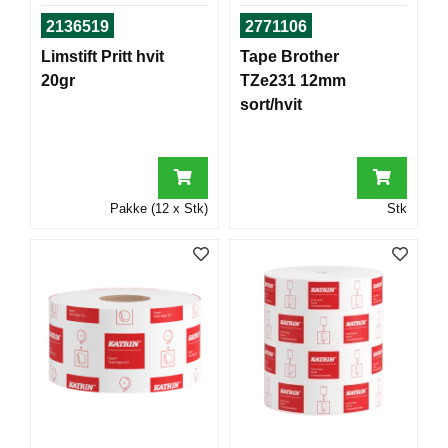
T
2136519
2771106
O
R
Limstift Pritt hvit
Tape Brother
/
20gr
TZe231 12mm
S
sort/hvit
K
O
L
E
Pakke (12 x Stk)
Stk
D
A
T
A
/
E
R
G
O
N
O
M