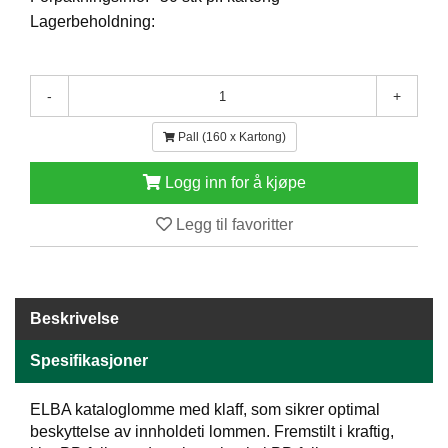
E
Lagerbeholdning:
N
H
O
L
-
+
D
/
Pall (160 x Kartong)
T
Ø
Logg inn for å kjøpe
R
K
Legg til favoritter
K
A
N
Beskrivelse
T
I
Spesifikasjoner
N
E
ELBA kataloglomme med klaff, som sikrer optimal
/
K
beskyttelse av innholdeti lommen. Fremstilt i kraftig,