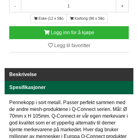
E
-
+
N
H
Eske (12 x Stk)
Kartong (96 x Stk)
O
L
Logg inn for å kjøpe
D
/
Legg til favoritter
T
Ø
R
K
Beskrivelse
K
Spesifikasjoner
A
N
Pennekopp i sort metall. Passer perfekt sammen med
T
I
de andre mesh-produktene i Q-Connect serien. Mål: Ø
N
70mm x H 105mm. Q-Connect er vår egen merkevare i
E
god kvalitet som er et ypperlig alternativ til demer
/
kjente merkevarene på markedet. Hver dag bruker
K
millioner av mennesker i Europa Q-Connect produkter