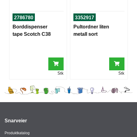
I
2786780
3352917
G
Borddispenser
Pultordner liten
R
tape Scotch C38
metall sort
A
F
I
S
K
Stk
Stk
Snarveier
Produktkatalog