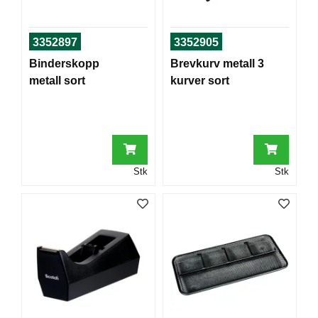
T
O
R
3352897
3352905
/
S
Binderskopp
Brevkurv metall 3
K
metall sort
kurver sort
O
L
E
D
Stk
Stk
A
T
A
/
E
R
G
O
N
O
M