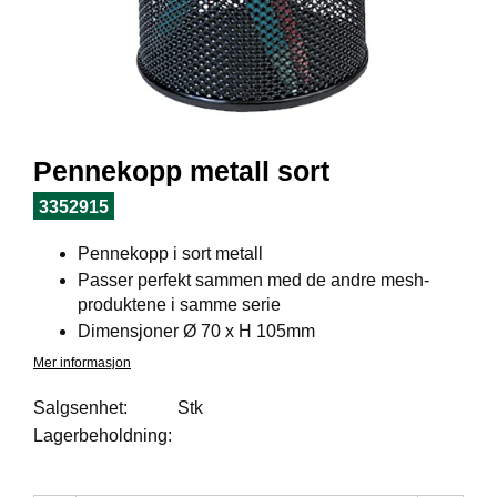
I
L
J
Ø
S
O
R
T
Pennekopp metall sort
I
M
3352915
E
N
Pennekopp i sort metall
T
Passer perfekt sammen med de andre mesh-
produktene i samme serie
Dimensjoner Ø 70 x H 105mm
H
E
Mer informasjon
L
S
Salgsenhet:
Stk
E
Lagerbeholdning:
R