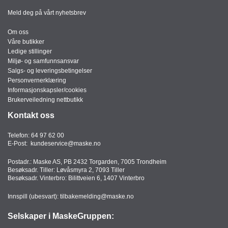
Meld deg på vårt nyhetsbrev
Om oss
Våre butikker
Ledige stillinger
Miljø- og samfunnsansvar
Salgs- og leveringsbetingelser
Personvernerklæring
Informasjonskapsler/cookies
Brukerveiledning nettbutikk
Kontakt oss
Telefon:
64 97 62 00
E-Post:
kundeservice@maske.no
Postadr.: Maske AS, PB 2432 Torgarden, 7005 Trondheim
Besøksadr. Tiller: Løvåsmyra 2, 7093 Tiller
Besøksadr. Vinterbro: Bilittveien 6, 1407 Vinterbro
Innspill (ubesvart):
tilbakemelding@maske.no
Selskaper i MaskeGruppen: