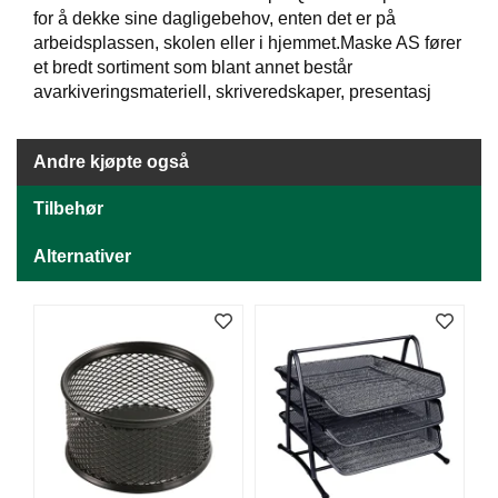
J
for å dekke sine dagligebehov, enten det er på
Ø
K
arbeidsplassen, skolen eller i hjemmet.Maske AS fører
K
et bredt sortiment som blant annet består
E
avarkiveringsmateriell, skriveredskaper, presentasj
N
Andre kjøpte også
E
M
Tilbehør
B
A
Alternativer
L
L
A
S
J
E
K
O
N