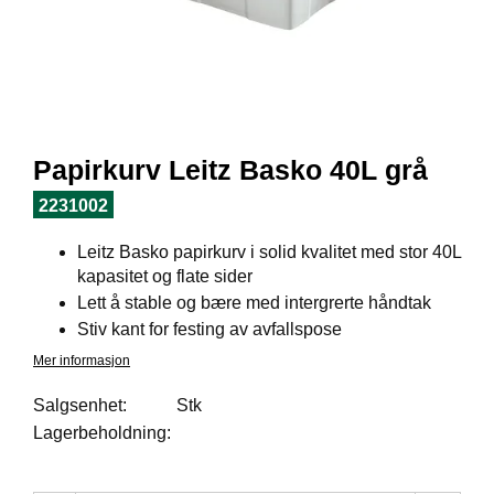
I
L
J
Ø
S
O
R
T
Papirkurv Leitz Basko 40L grå
I
M
2231002
E
N
Leitz Basko papirkurv i solid kvalitet med stor 40L
T
kapasitet og flate sider
Lett å stable og bære med intergrerte håndtak
Stiv kant for festing av avfallspose
H
E
Mer informasjon
L
S
Salgsenhet:
Stk
E
Lagerbeholdning:
R