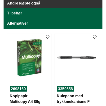
J
Andre kjøpte også
Ø
K
Tilbehør
K
E
N
Alternativer
E
M
B
A
L
L
A
S
J
E
2698160
3359558
K
Kopipapir
Kulepenn med
O
Multicopy A4 80g
trykkmekanisme F
N