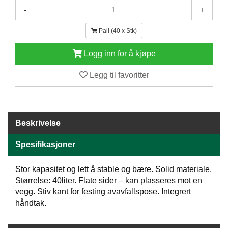
E
-
+
N
H
Pall (40 x Stk)
O
L
Logg inn for å kjøpe
D
/
Legg til favoritter
T
Ø
R
K
Beskrivelse
K
Spesifikasjoner
A
N
Stor kapasitet og lett å stable og bære. Solid materiale.
T
I
Størrelse: 40liter. Flate sider – kan plasseres mot en
N
vegg. Stiv kant for festing avavfallspose. Integrert
E
håndtak.
/
K