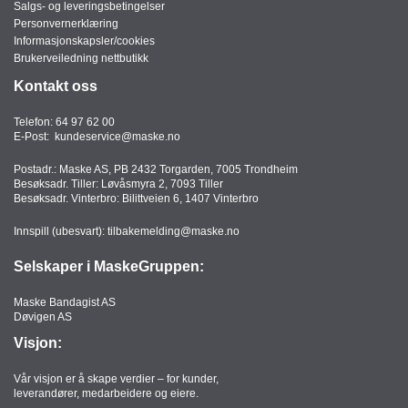
Salgs- og leveringsbetingelser
Personvernerklæring
Informasjonskapsler/cookies
Brukerveiledning nettbutikk
Kontakt oss
Telefon:
64 97 62 00
E-Post:
kundeservice@maske.no
Postadr.: Maske AS, PB 2432 Torgarden, 7005 Trondheim
Besøksadr. Tiller: Løvåsmyra 2, 7093 Tiller
Besøksadr. Vinterbro: Bilittveien 6, 1407 Vinterbro
Innspill (ubesvart):
tilbakemelding@maske.no
Selskaper i MaskeGruppen:
Maske Bandagist AS
Døvigen AS
Visjon:
Vår visjon er å skape verdier – for kunder,
leverandører, medarbeidere og eiere.