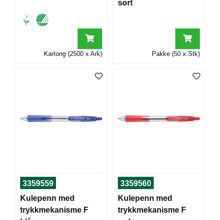
sort
T
O
R
/
S
K
Kartong (2500 x Ark)
Pakke (50 x Stk)
O
L
E
D
A
T
A
/
E
R
G
3359559
3359560
O
Kulepenn med
Kulepenn med
N
O
trykkmekanisme F
trykkmekanisme F
M