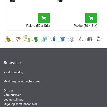
blå
rød
I
G
R
Pakke (50 x Stk)
Pakke (50 x Stk)
A
F
I
S
K
Snarveier
Produktkatalog
Meld deg på vårt nyhetsbrev
Om oss
Våre butikker
Ledige stillinger
Miljø- og samfunnsansvar