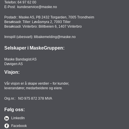
Telefon:
64 97 62 00
T
E-Post:
kundeservice@maske.no
O
R
Postadr.: Maske AS, PB 2432 Torgarden, 7005 Trondheim
/
Besøksadr. Tiller: Løvåsmyra 2, 7093 Tiller
S
Besøksadr. Vinterbro: Bilittveien 6, 1407 Vinterbro
K
O
Innspill (ubesvart):
tilbakemelding@maske.no
L
E
Selskaper i MaskeGruppen:
Maske Bandagist AS
Døvigen AS
D
Visjon:
A
T
Vår visjon er å skape verdier – for kunder,
A
leverandører, medarbeidere og eiere.
/
E
Org.nr.: NO 975 872 378 MVA
R
G
Følg oss:
O
N
LinkedIn
O
Facebook
M