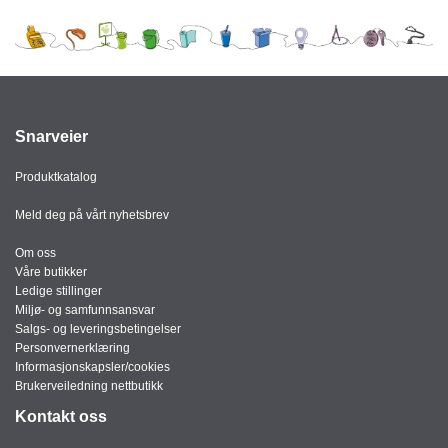
J
Ø
K
K
E
N
Snarveier
E
Produktkatalog
M
B
Meld deg på vårt nyhetsbrev
A
L
Om oss
L
Våre butikker
A
Ledige stillinger
S
Miljø- og samfunnsansvar
J
Salgs- og leveringsbetingelser
E
Personvernerklæring
Informasjonskapsler/cookies
Brukerveiledning nettbutikk
K
Kontakt oss
O
N