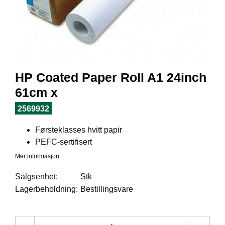
I
L
J
Ø
S
O
R
T
HP Coated Paper Roll A1 24inch
I
M
61cm x
E
N
2569932
T
Førsteklasses hvitt papir
PEFC-sertifisert
H
Mer informasjon
E
L
Salgsenhet:
Stk
S
Lagerbeholdning:
Bestillingsvare
E
R