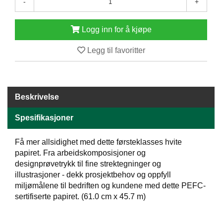
-
+
E
N
H
Logg inn for å kjøpe
O
L
Legg til favoritter
D
/
T
Ø
R
Beskrivelse
K
Spesifikasjoner
K
Få mer allsidighet med dette førsteklasses hvite
A
papiret. Fra arbeidskomposisjoner og
N
designprøvetrykk til fine strektegninger og
T
illustrasjoner - dekk prosjektbehov og oppfyll
I
N
miljømålene til bedriften og kundene med dette PEFC-
E
sertifiserte papiret. (61.0 cm x 45.7 m)
/
K