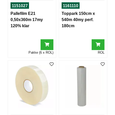
T
1151027
1161110
O
R
Pallefilm E21
Toppark 150cm x
/
0,50x360m 17my
540m 40my perf.
S
120% klar
180cm
K
O
L
E
Pakke (6 x ROL)
ROL
D
A
T
A
/
E
R
G
O
N
O
M