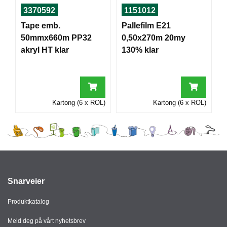
I
3370592
1151012
Tape emb.
Pallefilm E21
50mmx660m PP32
0,50x270m 20my
G
akryl HT klar
130% klar
R
A
F
I
S
K
Kartong (6 x ROL)
Kartong (6 x ROL)
Snarveier
Produktkatalog
Meld deg på vårt nyhetsbrev