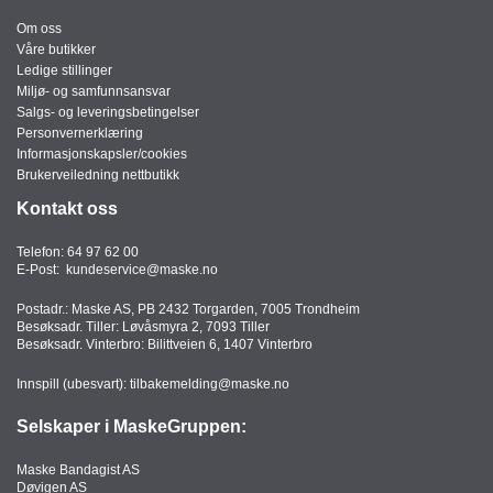
Om oss
Våre butikker
Ledige stillinger
Miljø- og samfunnsansvar
Salgs- og leveringsbetingelser
Personvernerklæring
Informasjonskapsler/cookies
Brukerveiledning nettbutikk
Kontakt oss
Telefon:
64 97 62 00
E-Post:
kundeservice@maske.no
Postadr.: Maske AS, PB 2432 Torgarden, 7005 Trondheim
Besøksadr. Tiller: Løvåsmyra 2, 7093 Tiller
Besøksadr. Vinterbro: Bilittveien 6, 1407 Vinterbro
Innspill (ubesvart):
tilbakemelding@maske.no
Selskaper i MaskeGruppen:
Maske Bandagist AS
Døvigen AS