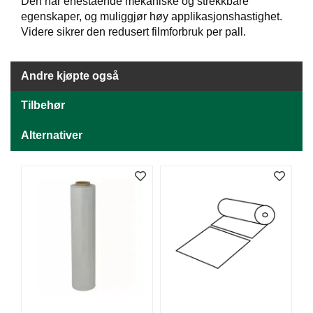
J
Den har enestående mekaniske og strekkbare
Ø
egenskaper, og muliggjør høy applikasjonshastighet.
K
Videre sikrer den redusert filmforbruk per pall.
K
E
N
Andre kjøpte også
Tilbehør
E
M
Alternativer
B
A
L
L
A
S
J
E
K
O
N