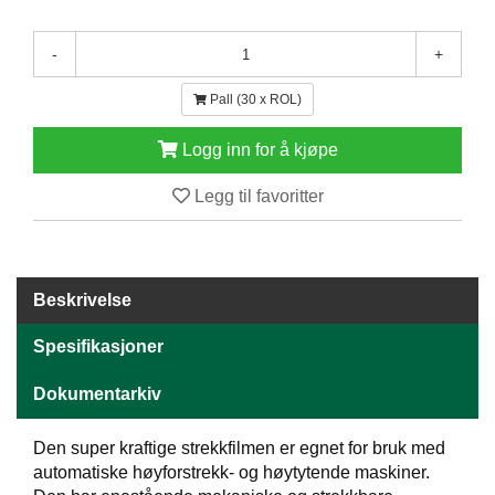
E
N
-
+
H
O
Pall (30 x ROL)
L
D
/
Logg inn for å kjøpe
T
Ø
Legg til favoritter
R
K
Beskrivelse
K
A
Spesifikasjoner
N
T
I
Dokumentarkiv
N
E
Den super kraftige strekkfilmen er egnet for bruk med
/
automatiske høyforstrekk- og høytytende maskiner.
K