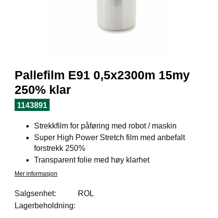
I
L
J
Ø
S
O
R
T
Pallefilm E91 0,5x2300m 15my
I
M
250% klar
E
N
1143891
T
Strekkfilm for påføring med robot / maskin
Super High Power Stretch film med anbefalt
H
forstrekk 250%
E
Transparent folie med høy klarhet
L
Mer informasjon
S
E
Salgsenhet:
ROL
Lagerbeholdning:
R