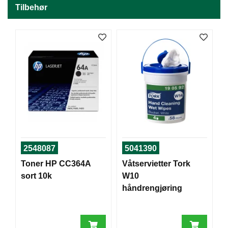
J
Tilbehør
Ø
K
K
E
N
E
M
B
A
L
L
A
2548087
5041390
S
J
Toner HP CC364A
Våtservietter Tork
E
sort 10k
W10
håndrengjøring
K
O
N