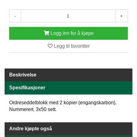
E
N
-
+
H
O
L
Logg inn for å kjøpe
D
/
Legg til favoritter
T
Ø
R
K
Beskrivelse
K
Spesifikasjoner
A
N
T
Ordreseddelblokk med 2 kopier (engangskarbon).
I
Nummerert. 3x50 sett.
N
E
/
Andre kjøpte også
K