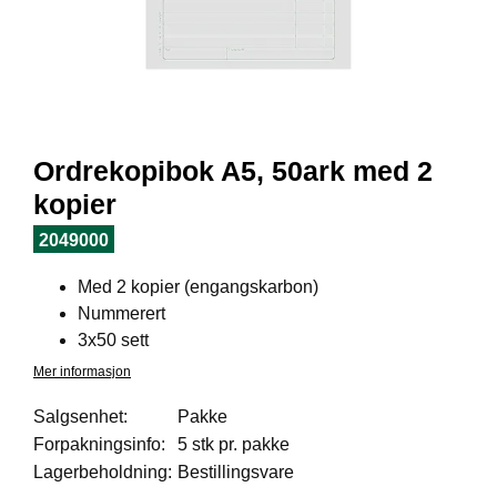
I
L
J
Ø
S
O
R
T
Ordrekopibok A5, 50ark med 2
I
M
kopier
E
N
2049000
T
Med 2 kopier (engangskarbon)
Nummerert
H
3x50 sett
E
Mer informasjon
L
S
Salgsenhet:
Pakke
E
Forpakningsinfo:
5 stk pr. pakke
Lagerbeholdning:
Bestillingsvare
R