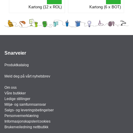
I
Kartong (12 x ROL)
Kartong (6 x BOT)
G
R
A
F
I
Snarveier
S
K
Produktkatalog
Meld deg på vårt nyhetsbrev
Om oss
Våre butikker
Ledige stillinger
Miljø- og samfunnsansvar
Salgs- og leveringsbetingelser
Personvernerklæring
Informasjonskapsler/cookies
Brukerveiledning nettbutikk