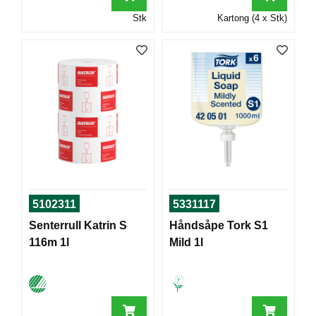
T
Stk
Kartong (4 x Stk)
O
R
/
S
K
O
L
E
D
A
T
5102311
5331117
A
/
Senterrull Katrin S
Håndsåpe Tork S1
E
116m 1l
Mild 1l
R
G
O
N
O
M