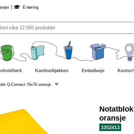
|
anjer
E-læring
nhold/tørk
Kantine/kjøkken
Emballasje
Kontor/
lokk Q-Connect 76x76 oransje
Notatblo
oransje
3352413