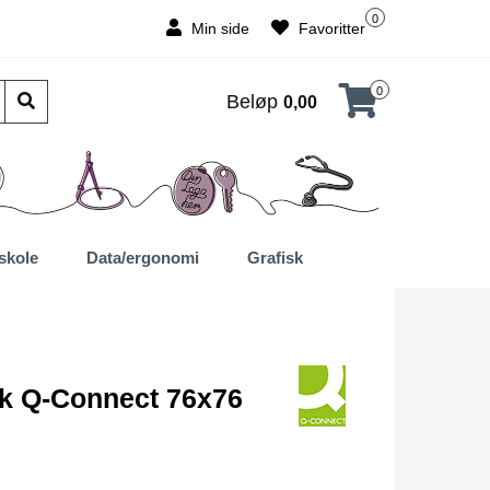
0
Min side
Favoritter
0
Beløp
0,00
skole
Data/ergonomi
Grafisk
kk Q-Connect 76x76