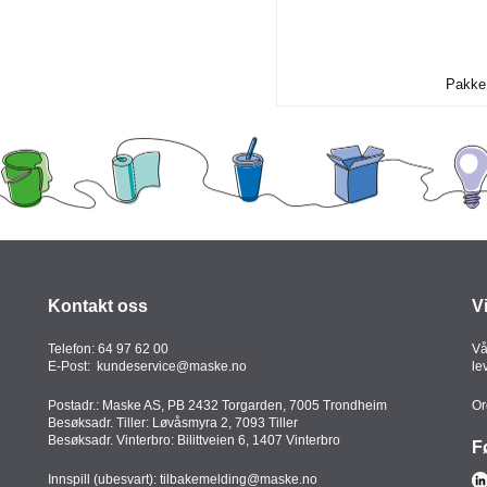
Pakke 
Kontakt oss
V
Telefon:
64 97 62 00
Vå
E-Post:
kundeservice@maske.no
le
Postadr.: Maske AS, PB 2432 Torgarden, 7005 Trondheim
Or
Besøksadr. Tiller: Løvåsmyra 2, 7093 Tiller
Besøksadr. Vinterbro: Bilittveien 6, 1407 Vinterbro
F
Innspill (ubesvart):
tilbakemelding@maske.no