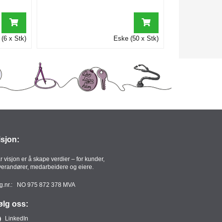
(6 x Stk)
Eske (50 x Stk)
isjon:
r visjon er å skape verdier – for kunder,
verandører, medarbeidere og eiere.
g.nr.: NO 975 872 378 MVA
ølg oss:
LinkedIn