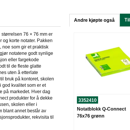
Ti
Andre kjøpte også
 størrelsen 76 × 76 mm er
r og korte notater. Pakken
 noe som gir et praktisk
 gjør notatene godt synlige
sjon eller fargekode
 til de fleste glatte
rnes uten å etterlate
til bruk på kontoret, skolen
god kvalitet som er et
ene på markedet. Hver dag
ect produkter for å dekke
3352410
sen, skolen eller i
Notatblokk Q-Connect
m blant annet består av
76x76 grønn
jonsprodukter, rekvisita til