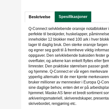
Spesifikasjoner
Beskrivelse
Q-Connect selvklebende oransje notatblokker i
perfekte til beskjeder, huskelapper, påminnelse
inneholder 12 blokker med 100 ark i hver blokk,
lager til daglig bruk. Den sterke oransje fargen
og egner seg godt til å fremheve viktig informa
oppgaver. Den selvklebende baksiden fester godt
overflater, og arkene kan enkelt flyttes eller fje
limrester. Den praktiske størrelsen passer godt 
og hjemme. Q-Connect er vår egen merkevare i 
ypperlig alternativ til de mer kjente merkevar
bruker millioner av mennesker i Europa Q-Conn
sine daglige behov, enten det er på arbeidsplas
hjemmet. Maske AS fører et bredt sortiment so
arkiveringsmateriell, skriveredskaper, presentas
skrivebordet, rengjøring etc.