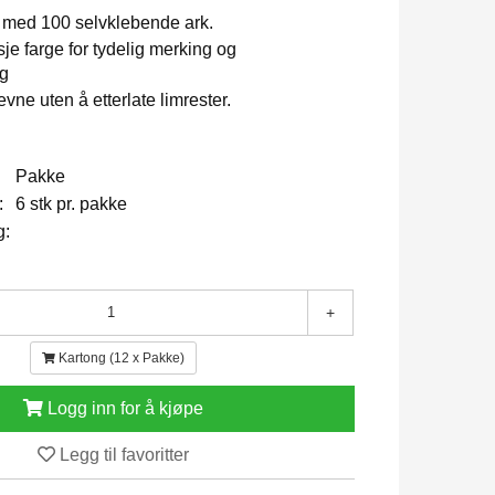
 med 100 selvklebende ark.
sje farge for tydelig merking og
ng
vne uten å etterlate limrester.
Pakke
:
6 stk pr. pakke
g:
+
Kartong (12 x Pakke)
Logg inn for å kjøpe
Legg til favoritter