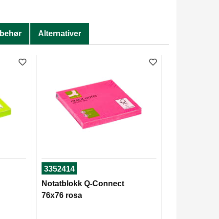
lbehør
Alternativer
3352414
Notatblokk Q-Connect
76x76 rosa