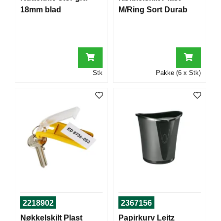
I
18mm blad
M/Ring Sort Durab
G
R
A
F
Stk
Pakke (6 x Stk)
I
S
K
2218902
2367156
Nøkkelskilt Plast
Papirkurv Leitz