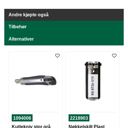
T
O
R
Andre kjøpte også
/
S
Tilbehør
K
O
Alternativer
L
E
D
A
T
A
/
E
R
G
O
N
1094006
2218903
O
M
Kuttekniv stor grå
Nøkkelskilt Plast