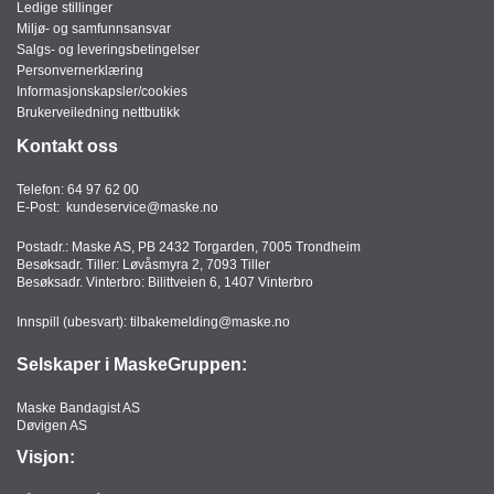
Ledige stillinger
Miljø- og samfunnsansvar
Salgs- og leveringsbetingelser
Personvernerklæring
Informasjonskapsler/cookies
Brukerveiledning nettbutikk
Kontakt oss
Telefon:
64 97 62 00
E-Post:
kundeservice@maske.no
Postadr.: Maske AS, PB 2432 Torgarden, 7005 Trondheim
Besøksadr. Tiller: Løvåsmyra 2, 7093 Tiller
Besøksadr. Vinterbro: Bilittveien 6, 1407 Vinterbro
Innspill (ubesvart):
tilbakemelding@maske.no
Selskaper i MaskeGruppen:
Maske Bandagist AS
Døvigen AS
Visjon: