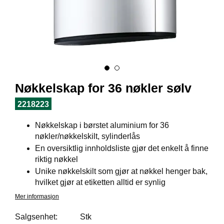
I
L
J
Ø
S
O
R
T
I
Nøkkelskap for 36 nøkler sølv
M
E
2218223
N
T
Nøkkelskap i børstet aluminium for 36
nøkler/nøkkelskilt, sylinderlås
En oversiktlig innholdsliste gjør det enkelt å finne
H
riktig nøkkel
E
L
Unike nøkkelskilt som gjør at nøkkel henger bak,
S
hvilket gjør at etiketten alltid er synlig
E
Mer informasjon
Salgsenhet:
Stk
R