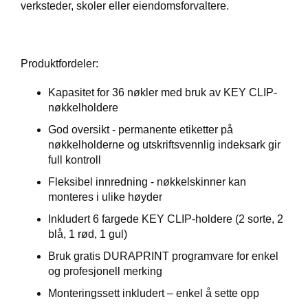
J
verksteder, skoler eller eiendomsforvaltere.
Ø
K
K
E
Produktfordeler:
N
Kapasitet for 36 nøkler med bruk av KEY CLIP-
nøkkelholdere
E
M
God oversikt - permanente etiketter på
B
nøkkelholderne og utskriftsvennlig indeksark gir
A
full kontroll
L
L
Fleksibel innredning - nøkkelskinner kan
A
monteres i ulike høyder
S
J
Inkludert 6 fargede KEY CLIP-holdere (2 sorte, 2
E
blå, 1 rød, 1 gul)
Bruk gratis DURAPRINT programvare for enkel
og profesjonell merking
K
O
Monteringssett inkludert – enkel å sette opp
N