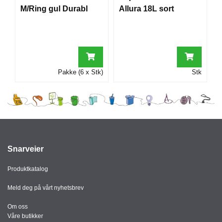
M/Ring gul Durabl
Allura 18L sort
Pakke (6 x Stk)
Stk
Snarveier
Produktkatalog
Meld deg på vårt nyhetsbrev
Om oss
Våre butikker