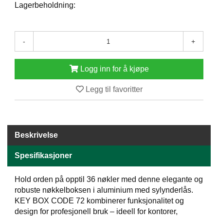
Lagerbeholdning:
E
N
H
O
-
+
L
D
/
Logg inn for å kjøpe
T
Ø
Legg til favoritter
R
K
K
Beskrivelse
A
N
Spesifikasjoner
T
I
Hold orden på opptil 36 nøkler med denne elegante og
N
robuste nøkkelboksen i aluminium med sylynderlås.
E
/
KEY BOX CODE 72 kombinerer funksjonalitet og
K
design for profesjonell bruk – ideell for kontorer,